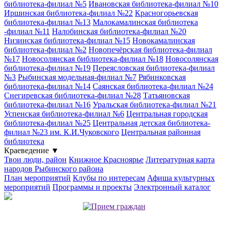
библиотека-филиал №5
Ивановская библиотека-филиал №10
Иршинская библиотека-филиал №22
Красногорьевская
библиотека-филиал №13
Малокамалинская библиотека
-филиал №11
Налобинская библиотека-филиал №20
Низинская библиотека-филиал №15
Новокамалинская
библиотека-филиал №2
Новопечёрская библиотека-филиал
№17
Новосолянская библиотека-филиал №18
Новосолянская
библиотека-филиал №19
Переясловская библиотека-филиал
№3
Рыбинская модельная-филиал №7
Рябинковская
библиотека-филиал №14
Саянская библиотека-филиал №24
Снегиревская библиотека-филиал №28
Татьяновская
библиотека-филиал №16
Уральская библиотека-филиал №21
Успенская библиотека-филиал №6
Центральная городская
библиотека-филиал №25
Центральная детская библиотека-
филиал №23 им. К.И.Чуковского
Центральная районная
библиотека
Краеведение
▼
Твои люди, район
Книжное Красноярье
Литературная карта
народов Рыбинского района
План мероприятий
Клубы по интересам
Афиша культурных
мероприятий
Программы и проекты
Электронный каталог