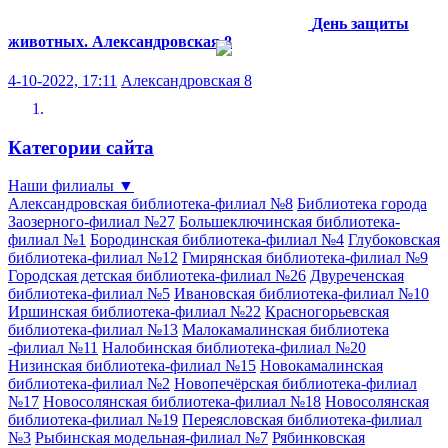
День защиты
животных.
Александровская 8
4-10-2022, 17:11
Александровская 8
Категории сайта
Наши филиалы
▼
Александровская библиотека-филиал №8
Библиотека города
Заозерного-филиал №27
Большеключинская библиотека-
филиал №1
Бородинская библиотека-филиал №4
Глубоковская
библиотека-филиал №12
Гмирянская библиотека-филиал №9
Городская детская библиотека-филиал №26
Двуреченская
библиотека-филиал №5
Ивановская библиотека-филиал №10
Иршинская библиотека-филиал №22
Красногорьевская
библиотека-филиал №13
Малокамалинская библиотека
-филиал №11
Налобинская библиотека-филиал №20
Низинская библиотека-филиал №15
Новокамалинская
библиотека-филиал №2
Новопечёрская библиотека-филиал
№17
Новосолянская библиотека-филиал №18
Новосолянская
библиотека-филиал №19
Переясловская библиотека-филиал
№3
Рыбинская модельная-филиал №7
Рябинковская