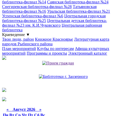
библиотека-филиал №14
Саянская библиотека-филиал №24
Снегиревская библиотека-филиал №28
Татьяновская
библиотека-филиал №16
Уральская библиотека-филиал №21
Успенская библиотека-филиал №6
Центральная городская
библиотека-филиал №25
Центральная детская библиотека-
филиал №23 им. К.И.Чуковского
Центральная районная
библиотека
Краеведение
▼
Твои люди, район
Книжное Красноярье
Литературная карта
народов Рыбинского района
План мероприятий
Клубы по интересам
Афиша культурных
мероприятий
Программы и проекты
Электронный каталог
«
Август 2026 »
Пн
Вт
Ср
Чт
Пт
Сб
Вс