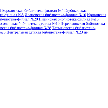
1
Бородинская библиотека-филиал №4
Глубоковская
ека-филиал №5
Ивановская библиотека-филиал №10
Иршинская
иблиотека-филиал №20
Низинская библиотека-филиал №15
осолянская библиотека-филиал №19
Переясловская библиотека-
вская библиотека-филиал №28
Татьяновская библиотека-
№25
Центральная детская библиотека-филиал №23 им.