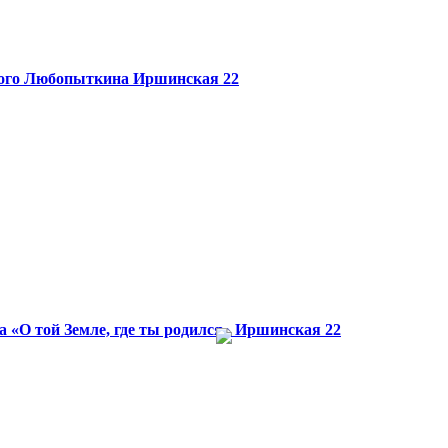
ного Любопыткина
Иршинская 22
«О той Земле, где ты родился»
Иршинская 22