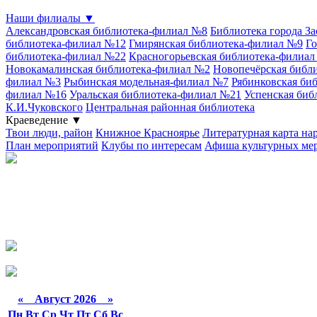
Наши филиалы
▼
Александровская библиотека-филиал №8
Библиотека города З
библиотека-филиал №12
Гмирянская библиотека-филиал №9
Го
библиотека-филиал №22
Красногорьевская библиотека-филиа
Новокамалинская библиотека-филиал №2
Новопечёрская библ
филиал №3
Рыбинская модельная-филиал №7
Рябинковская би
филиал №16
Уральская библиотека-филиал №21
Успенская биб
К.И.Чуковского
Центральная районная библиотека
Краеведение
▼
Твои люди, район
Книжное Красноярье
Литературная карта на
План мероприятий
Клубы по интересам
Афиша культурных ме
«
Август 2026 »
Пн
Вт
Ср
Чт
Пт
Сб
Вс