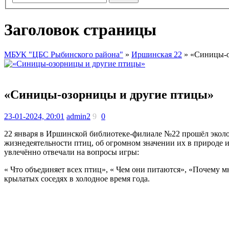
Заголовок страницы
МБУК "ЦБС Рыбинского района"
»
Иршинская 22
» «Синицы-о
«Синицы-озорницы и другие птицы»
23-01-2024, 20:01
admin2
9
0
22 января в Иршинской библиотеке-филиале №22 прошёл эколо
жизнедеятельности птиц, об огромном значении их в природе 
увлечённо отвечали на вопросы игры:
« Что объединяет всех птиц», « Чем они питаются», «Почему м
крылатых соседях в холодное время года.