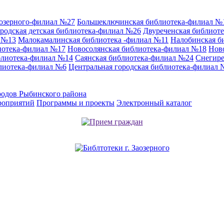
аозерного-филиал №27
Большеключинская библиотека-филиал №
родская детская библиотека-филиал №26
Двуреченская библиот
л №13
Малокамалинская библиотека -филиал №11
Налобинская б
иотека-филиал №17
Новосолянская библиотека-филиал №18
Нов
блиотека-филиал №14
Саянская библиотека-филиал №24
Снегире
лиотека-филиал №6
Центральная городская библиотека-филиал 
родов Рыбинского района
роприятий
Программы и проекты
Электронный каталог