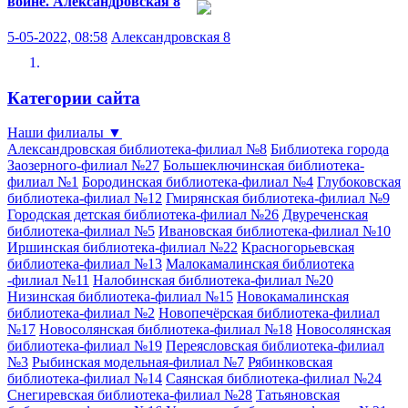
войне.
Александровская 8
5-05-2022, 08:58
Александровская 8
Категории сайта
Наши филиалы
▼
Александровская библиотека-филиал №8
Библиотека города
Заозерного-филиал №27
Большеключинская библиотека-
филиал №1
Бородинская библиотека-филиал №4
Глубоковская
библиотека-филиал №12
Гмирянская библиотека-филиал №9
Городская детская библиотека-филиал №26
Двуреченская
библиотека-филиал №5
Ивановская библиотека-филиал №10
Иршинская библиотека-филиал №22
Красногорьевская
библиотека-филиал №13
Малокамалинская библиотека
-филиал №11
Налобинская библиотека-филиал №20
Низинская библиотека-филиал №15
Новокамалинская
библиотека-филиал №2
Новопечёрская библиотека-филиал
№17
Новосолянская библиотека-филиал №18
Новосолянская
библиотека-филиал №19
Переясловская библиотека-филиал
№3
Рыбинская модельная-филиал №7
Рябинковская
библиотека-филиал №14
Саянская библиотека-филиал №24
Снегиревская библиотека-филиал №28
Татьяновская