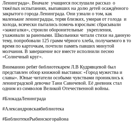
Ленинграда». Вначале учащиеся послушали рассказ о
тяжёлых испытаниях, выпавших на долю детей осаждённого
закрытого города Ленинграда. Они узнали о том, как
маленькие ленинградцы, теряя близких, умирая от голода и
холода, всячески пытались помочь взрослым: сбрасывали
«зажигалки», строили оборонительные укрепления,
ухаживали за ранеными. Школьники читали стихи на данную
тему, попробовали 125 грамм чёрного хлеба, получаемого в то
время по карточкам, почтили память павших минутой
молчания. В завершение все вместе исполнили песню
«Солнечный круг».
Вниманию ребят библиотекарем Л.В Кудрявцевой был
представлен обзор книжной выставки: «Город мужества и
славы». Юные читатели особыми чувствами прониклись к
ленинградской девочке Тани Савичевой. Её дневник стал
одним из символов Великой Отечественной войны.
#БлокадаЛенинграда
#Александровскаябиблиотека
#БиблиотекиРыбинскогорайона