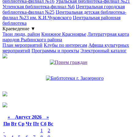
библиотека-филиал №16
Уральская библиотека-филиал №21
Успенская библиотека-филиал №6
Центральная городская
библиотека-филиал №25
Центральная детская библиотека-
филиал №23 им. К.И.Чуковского
Центральная районная
библиотека
Краеведение
▼
Твои люди, район
Книжное Красноярье
Литературная карта
народов Рыбинского района
План мероприятий
Клубы по интересам
Афиша культурных
мероприятий
Программы и проекты
Электронный каталог
«
Август 2026 »
Пн
Вт
Ср
Чт
Пт
Сб
Вс
1
2