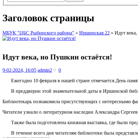
Заголовок страницы
МБУК "ЦБС Рыбинского района"
»
Иршинская 22
» Идут века,
Идут века, но Пушкин остаётся!
9-02-2024, 16:05
admin2
9
0
Ежегодно 10 февраля в нашей стране отмечается День пам
В преддверии этой знаменательной даты в Иршинской библ
Библиотекарь познакомила присутствующих с интересными ф
Читатели узнали о литературном наследии Александра Сергееви
Также была подготовлена книжная выставка, где были предс
В течение всего дня читателям библиотеки была представле