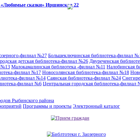
 «Любимые сказки»
Иршинская 22
аозерного-филиал №27
Большеключинская библиотека-филиал №
родская детская библиотека-филиал №26
Двуреченская библиот
л №13
Малокамалинская библиотека -филиал №11
Налобинская б
иотека-филиал №17
Новосолянская библиотека-филиал №18
Нов
блиотека-филиал №14
Саянская библиотека-филиал №24
Снегире
лиотека-филиал №6
Центральная городская библиотека-филиал 
родов Рыбинского района
роприятий
Программы и проекты
Электронный каталог