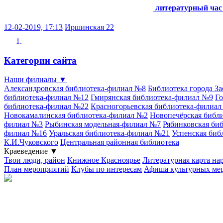
литературный час
12-02-2019, 17:13
Иршинская 22
Категории сайта
Наши филиалы
▼
Александровская библиотека-филиал №8
Библиотека города З
библиотека-филиал №12
Гмирянская библиотека-филиал №9
Го
библиотека-филиал №22
Красногорьевская библиотека-филиа
Новокамалинская библиотека-филиал №2
Новопечёрская библ
филиал №3
Рыбинская модельная-филиал №7
Рябинковская би
филиал №16
Уральская библиотека-филиал №21
Успенская биб
К.И.Чуковского
Центральная районная библиотека
Краеведение
▼
Твои люди, район
Книжное Красноярье
Литературная карта на
План мероприятий
Клубы по интересам
Афиша культурных ме