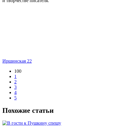
и творчестве писателя.
Иршинская 22
100
1
2
3
4
5
Похожие статьи