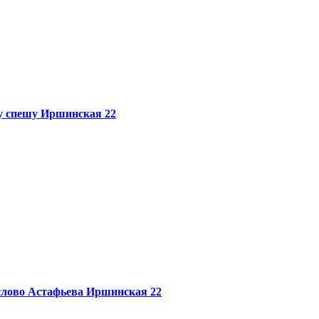
у спешу
Иршинская 22
лово Астафьева
Иршинская 22