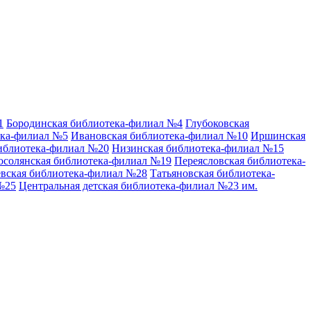
1
Бородинская библиотека-филиал №4
Глубоковская
ека-филиал №5
Ивановская библиотека-филиал №10
Иршинская
иблиотека-филиал №20
Низинская библиотека-филиал №15
осолянская библиотека-филиал №19
Переясловская библиотека-
вская библиотека-филиал №28
Татьяновская библиотека-
№25
Центральная детская библиотека-филиал №23 им.