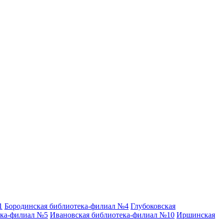
1
Бородинская библиотека-филиал №4
Глубоковская
ека-филиал №5
Ивановская библиотека-филиал №10
Иршинская