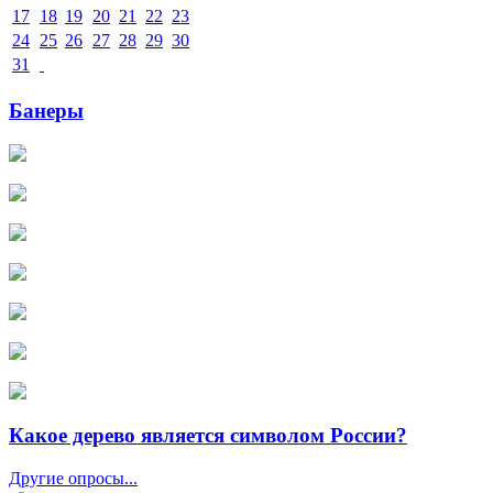
17
18
19
20
21
22
23
24
25
26
27
28
29
30
31
Банеры
Какое дерево является символом России?
Другие опросы...