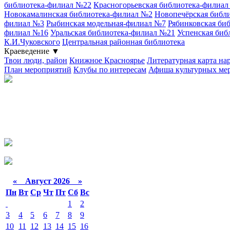
библиотека-филиал №22
Красногорьевская библиотека-филиа
Новокамалинская библиотека-филиал №2
Новопечёрская библ
филиал №3
Рыбинская модельная-филиал №7
Рябинковская би
филиал №16
Уральская библиотека-филиал №21
Успенская биб
К.И.Чуковского
Центральная районная библиотека
Краеведение
▼
Твои люди, район
Книжное Красноярье
Литературная карта на
План мероприятий
Клубы по интересам
Афиша культурных ме
«
Август 2026 »
Пн
Вт
Ср
Чт
Пт
Сб
Вс
1
2
3
4
5
6
7
8
9
10
11
12
13
14
15
16