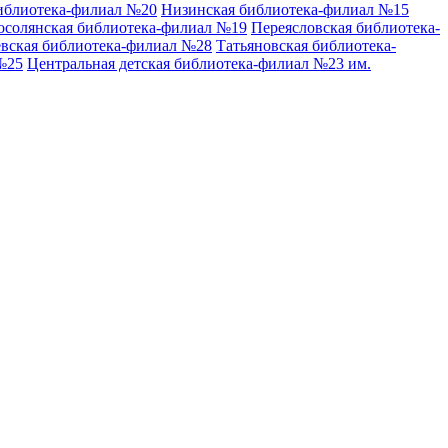
иблиотека-филиал №20
Низинская библиотека-филиал №15
осолянская библиотека-филиал №19
Переясловская библиотека-
вская библиотека-филиал №28
Татьяновская библиотека-
№25
Центральная детская библиотека-филиал №23 им.