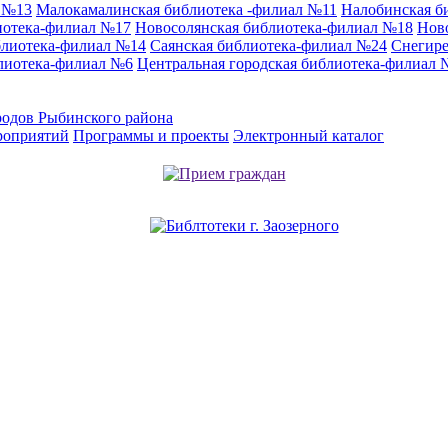
л №13
Малокамалинская библиотека -филиал №11
Налобинская б
иотека-филиал №17
Новосолянская библиотека-филиал №18
Нов
блиотека-филиал №14
Саянская библиотека-филиал №24
Снегире
лиотека-филиал №6
Центральная городская библиотека-филиал 
родов Рыбинского района
роприятий
Программы и проекты
Электронный каталог