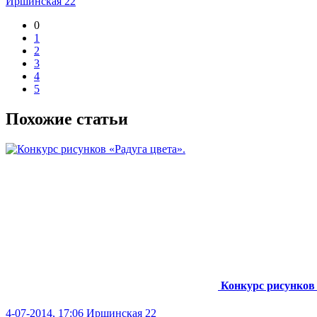
Иршинская 22
0
1
2
3
4
5
Похожие статьи
Конкурс рисунков 
4-07-2014, 17:06
Иршинская 22