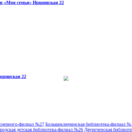
в «Моя семья»
Иршинская 22
ршинская 22
аозерного-филиал №27
Большеключинская библиотека-филиал №
родская детская библиотека-филиал №26
Двуреченская библиот