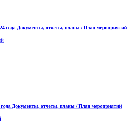
24 года
Документы, отчеты, планы / План мероприятий
ий
 года
Документы, отчеты, планы / План мероприятий
й