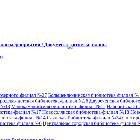
лан мероприятий / Документы, отчеты, планы
ны
аозерного-филиал №27
Большеключинская библиотека-филиал №
родская детская библиотека-филиал №26
Двуреченская библиот
л №13
Малокамалинская библиотека -филиал №11
Налобинская б
иотека-филиал №17
Новосолянская библиотека-филиал №18
Нов
блиотека-филиал №14
Саянская библиотека-филиал №24
Снегире
лиотека-филиал №6
Центральная городская библиотека-филиал 