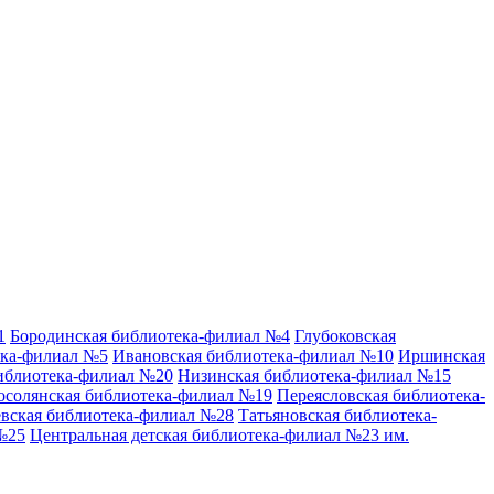
1
Бородинская библиотека-филиал №4
Глубоковская
ека-филиал №5
Ивановская библиотека-филиал №10
Иршинская
иблиотека-филиал №20
Низинская библиотека-филиал №15
осолянская библиотека-филиал №19
Переясловская библиотека-
вская библиотека-филиал №28
Татьяновская библиотека-
№25
Центральная детская библиотека-филиал №23 им.