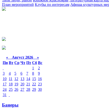
Твои люди, район
Книжное Красноярье
Литературная карта на
План мероприятий
Клубы по интересам
Афиша культурных ме
«
Август 2026 »
Пн
Вт
Ср
Чт
Пт
Сб
Вс
1
2
3
4
5
6
7
8
9
10
11
12
13
14
15
16
17
18
19
20
21
22
23
24
25
26
27
28
29
30
31
Банеры