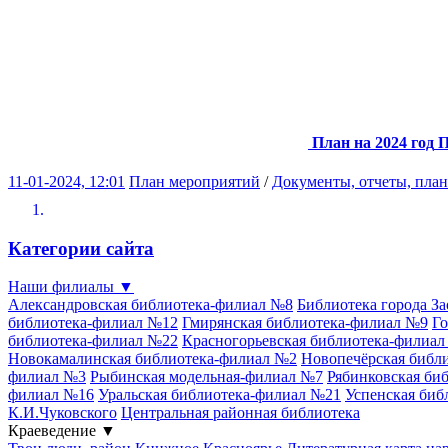
План на 2024 год
П
11-01-2024, 12:01
План мероприятий
/
Документы, отчеты, пла
Категории сайта
Наши филиалы
▼
Александровская библиотека-филиал №8
Библиотека города З
библиотека-филиал №12
Гмирянская библиотека-филиал №9
Го
библиотека-филиал №22
Красногорьевская библиотека-филиа
Новокамалинская библиотека-филиал №2
Новопечёрская библ
филиал №3
Рыбинская модельная-филиал №7
Рябинковская би
филиал №16
Уральская библиотека-филиал №21
Успенская биб
К.И.Чуковского
Центральная районная библиотека
Краеведение
▼