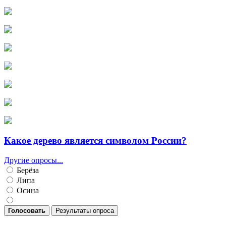
Какое дерево является символом России?
Другие опросы...
Берёза
Липа
Осина
Голосовать
Результаты опроса