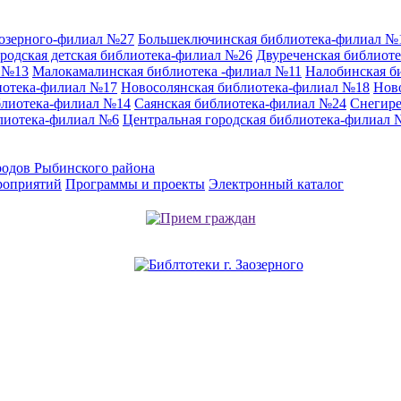
аозерного-филиал №27
Большеключинская библиотека-филиал №
родская детская библиотека-филиал №26
Двуреченская библиот
л №13
Малокамалинская библиотека -филиал №11
Налобинская б
иотека-филиал №17
Новосолянская библиотека-филиал №18
Нов
блиотека-филиал №14
Саянская библиотека-филиал №24
Снегире
лиотека-филиал №6
Центральная городская библиотека-филиал 
родов Рыбинского района
роприятий
Программы и проекты
Электронный каталог