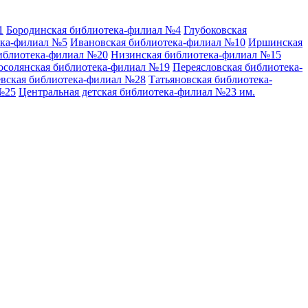
1
Бородинская библиотека-филиал №4
Глубоковская
ека-филиал №5
Ивановская библиотека-филиал №10
Иршинская
иблиотека-филиал №20
Низинская библиотека-филиал №15
осолянская библиотека-филиал №19
Переясловская библиотека-
вская библиотека-филиал №28
Татьяновская библиотека-
№25
Центральная детская библиотека-филиал №23 им.