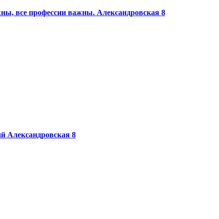
жны, все профессии важны.
Александровская 8
ий
Александровская 8