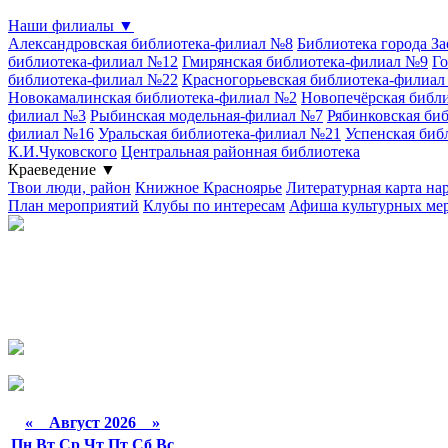
Наши филиалы
▼
Александровская библиотека-филиал №8
Библиотека города З
библиотека-филиал №12
Гмирянская библиотека-филиал №9
Го
библиотека-филиал №22
Красногорьевская библиотека-филиа
Новокамалинская библиотека-филиал №2
Новопечёрская библ
филиал №3
Рыбинская модельная-филиал №7
Рябинковская би
филиал №16
Уральская библиотека-филиал №21
Успенская биб
К.И.Чуковского
Центральная районная библиотека
Краеведение
▼
Твои люди, район
Книжное Красноярье
Литературная карта на
План мероприятий
Клубы по интересам
Афиша культурных ме
«
Август 2026 »
Пн
Вт
Ср
Чт
Пт
Сб
Вс