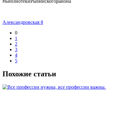
#БиблиотекиРыбинскогорайона
Александровская 8
0
1
2
3
4
5
Похожие статьи