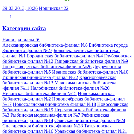
29-03-2013, 10:26
Иршинская 22
Категории сайта
Наши филиалы
▼
Александровская библиотека-филиал №8
Библиотека города
Заозерного-филиал №27
Большеключинская библиотека-
филиал №1
Бородинская библиотека-филиал №4
Глубоковская
библиотека-филиал №12
Гмирянская библиотека-филиал №9
Городская детская библиотека-филиал №26
Двуреченская
библиотека-филиал №5
Ивановская библиотека-филиал №10
Иршинская библиотека-филиал №22
Красногорьевская
библиотека-филиал №13
Малокамалинская библиотека
-филиал №11
Налобинская библиотека-филиал №20
Низинская библиотека-филиал №15
Новокамалинская
библиотека-филиал №2
Новопечёрская библиотека-филиал
№17
Новосолянская библиотека-филиал №18
Новосолянская
библиотека-филиал №19
Переясловская библиотека-филиал
№3
Рыбинская модельная-филиал №7
Рябинковская
библиотека-филиал №14
Саянская библиотека-филиал №24
Снегиревская библиотека-филиал №28
Татьяновская
библиотека-филиал №16
Уральская библиотека-филиал №21