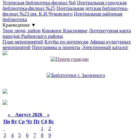
Успенская библиотека-филиал №6
Центральная городская
библиотека-филиал №25
Центральная детская библиотека-
филиал №23 им. К.И.Чуковского
Центральная районная
библиотека
Краеведение
▼
Твои люди, район
Книжное Красноярье
Литературная карта
народов Рыбинского района
План мероприятий
Клубы по интересам
Афиша культурных
мероприятий
Программы и проекты
Электронный каталог
«
Август 2026 »
Пн
Вт
Ср
Чт
Пт
Сб
Вс
1
2
3
4
5
6
7
8
9