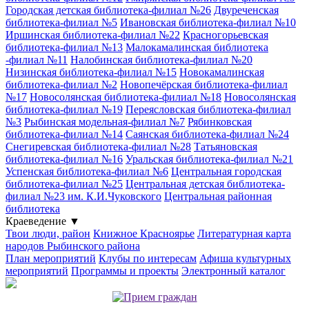
Городская детская библиотека-филиал №26
Двуреченская
библиотека-филиал №5
Ивановская библиотека-филиал №10
Иршинская библиотека-филиал №22
Красногорьевская
библиотека-филиал №13
Малокамалинская библиотека
-филиал №11
Налобинская библиотека-филиал №20
Низинская библиотека-филиал №15
Новокамалинская
библиотека-филиал №2
Новопечёрская библиотека-филиал
№17
Новосолянская библиотека-филиал №18
Новосолянская
библиотека-филиал №19
Переясловская библиотека-филиал
№3
Рыбинская модельная-филиал №7
Рябинковская
библиотека-филиал №14
Саянская библиотека-филиал №24
Снегиревская библиотека-филиал №28
Татьяновская
библиотека-филиал №16
Уральская библиотека-филиал №21
Успенская библиотека-филиал №6
Центральная городская
библиотека-филиал №25
Центральная детская библиотека-
филиал №23 им. К.И.Чуковского
Центральная районная
библиотека
Краеведение
▼
Твои люди, район
Книжное Красноярье
Литературная карта
народов Рыбинского района
План мероприятий
Клубы по интересам
Афиша культурных
мероприятий
Программы и проекты
Электронный каталог