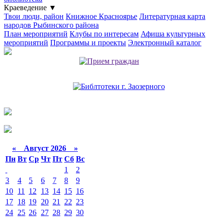
Краеведение
▼
Твои люди, район
Книжное Красноярье
Литературная карта
народов Рыбинского района
План мероприятий
Клубы по интересам
Афиша культурных
мероприятий
Программы и проекты
Электронный каталог
«
Август 2026 »
Пн
Вт
Ср
Чт
Пт
Сб
Вс
1
2
3
4
5
6
7
8
9
10
11
12
13
14
15
16
17
18
19
20
21
22
23
24
25
26
27
28
29
30