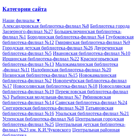
Категории сайта
Наши филиалы
▼
Александровская библиотека-филиал №8
Библиотека города
Заозерного-филиал №27
Большеключинская библиотека-
филиал №1
Бородинская библиотека-филиал №4
Глубоковская
библиотека-филиал №12
Гмирянская библиотека-филиал №9
Городская детская библиотека-филиал №26
Двуреченская
библиотека-филиал №5
Ивановская библиотека-филиал №10
Иршинская библиотека-филиал №22
Красногорьевская
библиотека-филиал №13
Малокамалинская библиотека
-филиал №11
Налобинская библиотека-филиал №20
Низинская библиотека-филиал №15
Новокамалинская
библиотека-филиал №2
Новопечёрская библиотека-филиал
№17
Новосолянская библиотека-филиал №18
Новосолянская
библиотека-филиал №19
Переясловская библиотека-филиал
№3
Рыбинская модельная-филиал №7
Рябинковская
библиотека-филиал №14
Саянская библиотека-филиал №24
Снегиревская библиотека-филиал №28
Татьяновская
библиотека-филиал №16
Уральская библиотека-филиал №21
Успенская библиотека-филиал №6
Центральная городская
библиотека-филиал №25
Центральная детская библиотека-
филиал №23 им. К.И.Чуковского
Центральная районная
библиотека