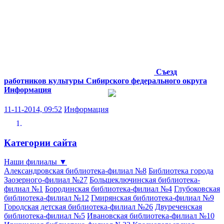
Съезд
работников культуры Сибирского федерального округа
Информация
11-11-2014, 09:52
Информация
Категории сайта
Наши филиалы
▼
Александровская библиотека-филиал №8
Библиотека города
Заозерного-филиал №27
Большеключинская библиотека-
филиал №1
Бородинская библиотека-филиал №4
Глубоковская
библиотека-филиал №12
Гмирянская библиотека-филиал №9
Городская детская библиотека-филиал №26
Двуреченская
библиотека-филиал №5
Ивановская библиотека-филиал №10