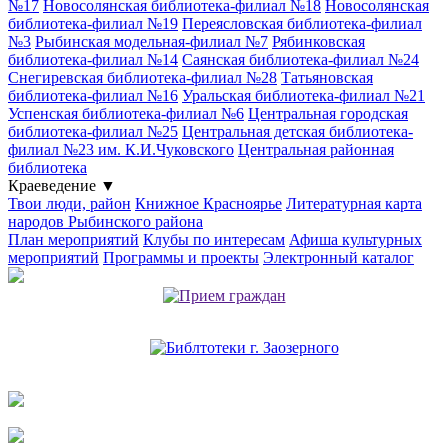
№17
Новосолянская библиотека-филиал №18
Новосолянская
библиотека-филиал №19
Переясловская библиотека-филиал
№3
Рыбинская модельная-филиал №7
Рябинковская
библиотека-филиал №14
Саянская библиотека-филиал №24
Снегиревская библиотека-филиал №28
Татьяновская
библиотека-филиал №16
Уральская библиотека-филиал №21
Успенская библиотека-филиал №6
Центральная городская
библиотека-филиал №25
Центральная детская библиотека-
филиал №23 им. К.И.Чуковского
Центральная районная
библиотека
Краеведение
▼
Твои люди, район
Книжное Красноярье
Литературная карта
народов Рыбинского района
План мероприятий
Клубы по интересам
Афиша культурных
мероприятий
Программы и проекты
Электронный каталог