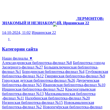
ЛЕРМОНТОВ:
ЗНАКОМЫЙ И НЕЗНАКОМЫЙ.
Иршинская 22
14-10-2024, 11:02
Иршинская 22
Категории сайта
Наши филиалы
▼
Александровская библиотека-филиал №8
Библиотека города
Заозерного-филиал №27
Большеключинская библиотека-
филиал №1
Бородинская библиотека-филиал №4
Глубоковская
библиотека-филиал №12
Гмирянская библиотека-филиал №9
Городская детская библиотека-филиал №26
Двуреченская
библиотека-филиал №5
Ивановская библиотека-филиал №10
Иршинская библиотека-филиал №22
Красногорьевская
библиотека-филиал №13
Малокамалинская библиотека
-филиал №11
Налобинская библиотека-филиал №20
Низинская библиотека-филиал №15
Новокамалинская
библиотека-филиал №2
Новопечёрская библиотека-филиал