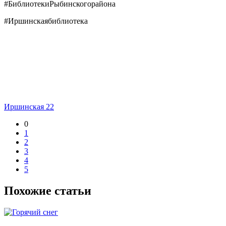
#БиблиотекиРыбинскогорайона
#Иршинскаябиблиотека
Иршинская 22
0
1
2
3
4
5
Похожие статьи