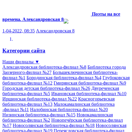
Поэты на все
времена.
Александровская 8
1-04-2022, 08:35
Александровская 8
Категории сайта
Наши филиалы
▼
Александровская библиотека-филиал №8
Библиотека города
Заозерного-филиал №27
Большеключинская библиотека-
филиал №1
Бородинская библиотека-филиал №4
Глубоковская
библиотека-филиал №12
Гмирянская библиотека-филиал №9
Городская детская библиотека-филиал №26
Двуреченская
библиотека-филиал №5
Ивановская библиотека-филиал №10
Иршинская библиотека-филиал №22
Красногорьевская
библиотека-филиал №13
Малокамалинская библиотека
-филиал №11
Налобинская библиотека-филиал №20
Низинская библиотека-филиал №15
Новокамалинская
библиотека-филиал №2
Новопечёрская библиотека-филиал
№17
Новосолянская библиотека-филиал №18
Новосолянская
библиотека-филиал №19
Переясловская библиотека-филиал