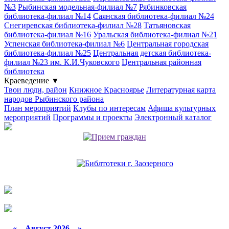
№3
Рыбинская модельная-филиал №7
Рябинковская
библиотека-филиал №14
Саянская библиотека-филиал №24
Снегиревская библиотека-филиал №28
Татьяновская
библиотека-филиал №16
Уральская библиотека-филиал №21
Успенская библиотека-филиал №6
Центральная городская
библиотека-филиал №25
Центральная детская библиотека-
филиал №23 им. К.И.Чуковского
Центральная районная
библиотека
Краеведение
▼
Твои люди, район
Книжное Красноярье
Литературная карта
народов Рыбинского района
План мероприятий
Клубы по интересам
Афиша культурных
мероприятий
Программы и проекты
Электронный каталог
«
Август 2026 »