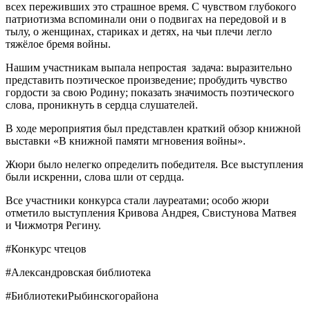
всех переживших это страшное время. С чувством глубокого
патриотизма вспоминали они о подвигах на передовой и в
тылу, о женщинах, стариках и детях, на чьи плечи легло
тяжёлое бремя войны.
Нашим участникам выпала непростая задача: выразительно
представить поэтическое произведение; пробудить чувство
гордости за свою Родину; показать значимость поэтического
слова, проникнуть в сердца слушателей.
В ходе мероприятия был представлен краткий обзор книжной
выставки «В книжной памяти мгновения войны».
Жюри было нелегко определить победителя. Все выступления
были искренни, слова шли от сердца.
Все участники конкурса стали лауреатами; особо жюри
отметило выступления Кривова Андрея, Свистунова Матвея
и Чижмотря Регину.
#Конкурс чтецов
#Александровская библиотека
#БиблиотекиРыбинскогорайона