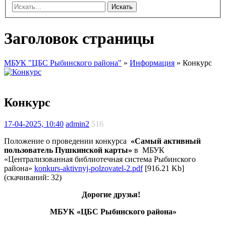
Искать
Заголовок страницы
МБУК "ЦБС Рыбинского района"
»
Информация
» Конкурс
Конкурс
17-04-2025, 10:40
admin2
516
Положение о проведении конкурса
«Самый активный
пользователь Пушкинской карты»
в МБУК
«Централизованная библиотечная система Рыбинского
района»
konkurs-aktivnyj-polzovatel-2.pdf
[916.21 Kb]
(cкачиваний: 32)
Дорогие друзья!
МБУК «ЦБС Рыбинского района»