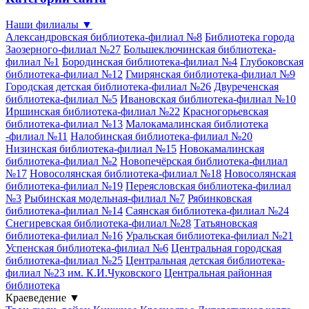
Наши филиалы
▼
Александровская библиотека-филиал №8
Библиотека города
Заозерного-филиал №27
Большеключинская библиотека-
филиал №1
Бородинская библиотека-филиал №4
Глубоковская
библиотека-филиал №12
Гмирянская библиотека-филиал №9
Городская детская библиотека-филиал №26
Двуреченская
библиотека-филиал №5
Ивановская библиотека-филиал №10
Иршинская библиотека-филиал №22
Красногорьевская
библиотека-филиал №13
Малокамалинская библиотека
-филиал №11
Налобинская библиотека-филиал №20
Низинская библиотека-филиал №15
Новокамалинская
библиотека-филиал №2
Новопечёрская библиотека-филиал
№17
Новосолянская библиотека-филиал №18
Новосолянская
библиотека-филиал №19
Переясловская библиотека-филиал
№3
Рыбинская модельная-филиал №7
Рябинковская
библиотека-филиал №14
Саянская библиотека-филиал №24
Снегиревская библиотека-филиал №28
Татьяновская
библиотека-филиал №16
Уральская библиотека-филиал №21
Успенская библиотека-филиал №6
Центральная городская
библиотека-филиал №25
Центральная детская библиотека-
филиал №23 им. К.И.Чуковского
Центральная районная
библиотека
Краеведение
▼