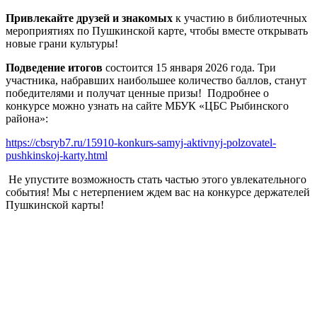
Привлекайте друзей и знакомых
к участию в библиотечных
мероприятиях по Пушкинской карте, чтобы вместе открывать
новые грани культуры!
Подведение итогов
состоится 15 января 2026 года. Три
участника, набравших наибольшее количество баллов, станут
победителями и получат ценные призы! Подробнее о
конкурсе можно узнать на сайте МБУК «ЦБС Рыбинского
района»:
https://cbsryb7.ru/15910-konkurs-samyj-aktivnyj-polzovatel-
pushkinskoj-karty.html
Не упустите возможность стать частью этого увлекательного
события! Мы с нетерпением ждем вас на конкурсе держателей
Пушкинской карты!