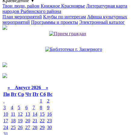
Краеведение
▼
Твои люди, район
Книжное Красноярье
Литературная карта
народов Рыбинского района
План мероприятий
Клубы по интересам
Афиша культурных
мероприятий
Программы и проекты
Электронный каталог
«
Август 2026 »
Пн
Вт
Ср
Чт
Пт
Сб
Вс
1
2
3
4
5
6
7
8
9
10
11
12
13
14
15
16
17
18
19
20
21
22
23
24
25
26
27
28
29
30
31