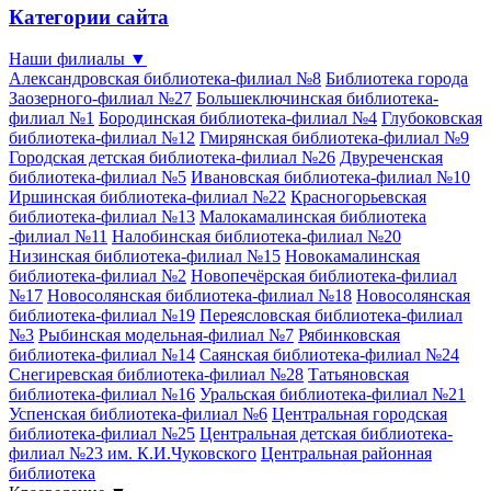
Категории сайта
Наши филиалы
▼
Александровская библиотека-филиал №8
Библиотека города
Заозерного-филиал №27
Большеключинская библиотека-
филиал №1
Бородинская библиотека-филиал №4
Глубоковская
библиотека-филиал №12
Гмирянская библиотека-филиал №9
Городская детская библиотека-филиал №26
Двуреченская
библиотека-филиал №5
Ивановская библиотека-филиал №10
Иршинская библиотека-филиал №22
Красногорьевская
библиотека-филиал №13
Малокамалинская библиотека
-филиал №11
Налобинская библиотека-филиал №20
Низинская библиотека-филиал №15
Новокамалинская
библиотека-филиал №2
Новопечёрская библиотека-филиал
№17
Новосолянская библиотека-филиал №18
Новосолянская
библиотека-филиал №19
Переясловская библиотека-филиал
№3
Рыбинская модельная-филиал №7
Рябинковская
библиотека-филиал №14
Саянская библиотека-филиал №24
Снегиревская библиотека-филиал №28
Татьяновская
библиотека-филиал №16
Уральская библиотека-филиал №21
Успенская библиотека-филиал №6
Центральная городская
библиотека-филиал №25
Центральная детская библиотека-
филиал №23 им. К.И.Чуковского
Центральная районная
библиотека