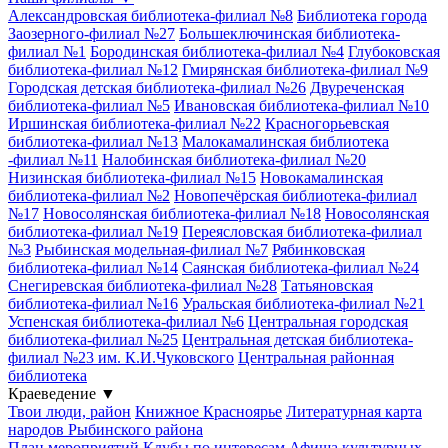
Александровская библиотека-филиал №8
Библиотека города
Заозерного-филиал №27
Большеключинская библиотека-
филиал №1
Бородинская библиотека-филиал №4
Глубоковская
библиотека-филиал №12
Гмирянская библиотека-филиал №9
Городская детская библиотека-филиал №26
Двуреченская
библиотека-филиал №5
Ивановская библиотека-филиал №10
Иршинская библиотека-филиал №22
Красногорьевская
библиотека-филиал №13
Малокамалинская библиотека
-филиал №11
Налобинская библиотека-филиал №20
Низинская библиотека-филиал №15
Новокамалинская
библиотека-филиал №2
Новопечёрская библиотека-филиал
№17
Новосолянская библиотека-филиал №18
Новосолянская
библиотека-филиал №19
Переясловская библиотека-филиал
№3
Рыбинская модельная-филиал №7
Рябинковская
библиотека-филиал №14
Саянская библиотека-филиал №24
Снегиревская библиотека-филиал №28
Татьяновская
библиотека-филиал №16
Уральская библиотека-филиал №21
Успенская библиотека-филиал №6
Центральная городская
библиотека-филиал №25
Центральная детская библиотека-
филиал №23 им. К.И.Чуковского
Центральная районная
библиотека
Краеведение
▼
Твои люди, район
Книжное Красноярье
Литературная карта
народов Рыбинского района
План мероприятий
Клубы по интересам
Афиша культурных