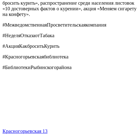
бросить курить», распространение среди населения листовок
«10 достоверных фактов о курении», акция «Меняем сигарету
на конфету».
#МежведомственнаяПросветительскаякомпания
#НеделяОтказаотТабака
#АкцияКакброситьКурить
#Красногорьевскаябиблиотека
#БиблиотекиРыбинскогорайона
Красногорьевская 13