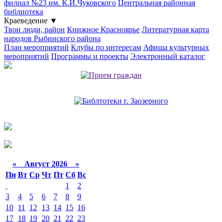
филиал №23 им. К.И.Чуковского
Центральная районная
библиотека
Краеведение
▼
Твои люди, район
Книжное Красноярье
Литературная карта
народов Рыбинского района
План мероприятий
Клубы по интересам
Афиша культурных
мероприятий
Программы и проекты
Электронный каталог
«
Август 2026 »
Пн
Вт
Ср
Чт
Пт
Сб
Вс
1
2
3
4
5
6
7
8
9
10
11
12
13
14
15
16
17
18
19
20
21
22
23