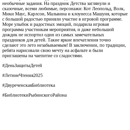
необычные задания. На праздник Детства заглянули и
сказочные, всеми любимые, персонажи: Кот Леопольд, Волк,
Мики Маус, Карлсон, Мальвина и клоунесса Машуня, которые
с большой радостью приняли участие в игровой программе.
Море улыбок и радостных эмоций, подарила игровая
программа участникам мероприятия, и даже небольшой
дождик не испортил один из самых замечательных
праздников для детей. Такие яркие впечатления точно
сделают это лето незабываемым! В заключении, по традиции,
ребята нарисовали свою мечту на асфальте и были
приглашены на чаепитие со сладостями.
#ДеньЗащитыДетей
#ЛетниеЧтения2025
#ДвуреченскаяБиблиотека
#БиблиотекиРыбинскогоРайона