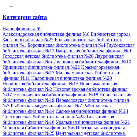
Категории сайта
Наши филиалы
▼
Александровская библиотека-филиал №8
Библиотека города
Заозерного-филиал №27
Большеключинская библиотека-
филиал №1
Бородинская библиотека-филиал №4
Глубоковская
библиотека-филиал №12
Гмирянская библиотека-филиал №9
Городская детская библиотека-филиал №26
Двуреченская
библиотека-филиал №5
Ивановская библиотека-филиал №10
Иршинская библиотека-филиал №22
Красногорьевская
библиотека-филиал №13
Малокамалинская библиотека
-филиал №11
Налобинская библиотека-филиал №20
Низинская библиотека-филиал №15
Новокамалинская
библиотека-филиал №2
Новопечёрская библиотека-филиал
№17
Новосолянская библиотека-филиал №18
Новосолянская
библиотека-филиал №19
Переясловская библиотека-филиал
№3
Рыбинская модельная-филиал №7
Рябинковская
библиотека-филиал №14
Саянская библиотека-филиал №24
Снегиревская библиотека-филиал №28
Татьяновская
библиотека-филиал №16
Уральская библиотека-филиал №21
Успенская библиотека-филиал №6
Центральная городская
библиотека-филиал №25
Центральная детская библиотека-