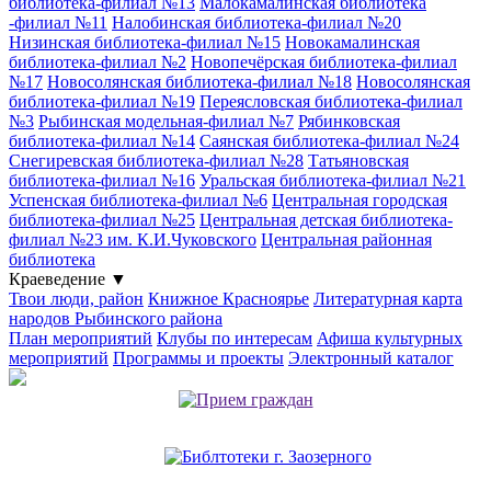
библиотека-филиал №13
Малокамалинская библиотека
-филиал №11
Налобинская библиотека-филиал №20
Низинская библиотека-филиал №15
Новокамалинская
библиотека-филиал №2
Новопечёрская библиотека-филиал
№17
Новосолянская библиотека-филиал №18
Новосолянская
библиотека-филиал №19
Переясловская библиотека-филиал
№3
Рыбинская модельная-филиал №7
Рябинковская
библиотека-филиал №14
Саянская библиотека-филиал №24
Снегиревская библиотека-филиал №28
Татьяновская
библиотека-филиал №16
Уральская библиотека-филиал №21
Успенская библиотека-филиал №6
Центральная городская
библиотека-филиал №25
Центральная детская библиотека-
филиал №23 им. К.И.Чуковского
Центральная районная
библиотека
Краеведение
▼
Твои люди, район
Книжное Красноярье
Литературная карта
народов Рыбинского района
План мероприятий
Клубы по интересам
Афиша культурных
мероприятий
Программы и проекты
Электронный каталог