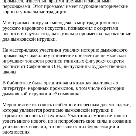
промысел, известный яркими цветами и забавными
персонажами. Этот промысел имеет глубокие исторические
корни и уникальные традиции.
Мастер-класс погрузил молодежь в мир традиционного
русского народного искусства, познакомил с секретами
росписи и научил создавать узоры и орнаменты, характерные
для дымковской игрушки.
На мастер-классе участники узнали:• историю дымковского
промысла;• символику и значение орнаментов дымковской
игрушки;• тонкости росписи глиняных фигурок;• секреты
росписи от Сафоновой О.Н., выпускницы художественной
школы.
В библиотеке была организована книжная выставка - о
литературе народных промыслов, в том числе об истории
дымковской игрушки и её символике.
Мероприятие оказалось особенно интересным для молодёжи,
которая увлекается росписью дымковской игрушки и
стремится освоить её техники. Участники смогли не только
узнать много нового, но и попробовать свои силы в создании
уникальных изделий, что вызвало у них бурю эмоций и
вдохновения.