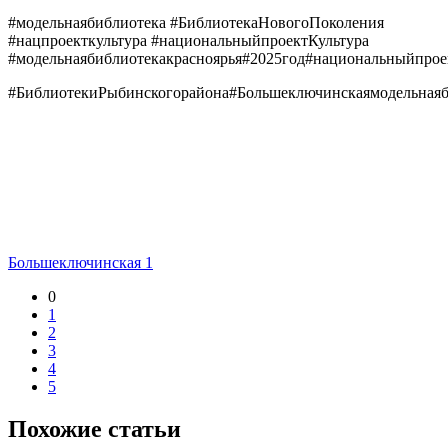
#модельнаябиблиотека #БиблиотекаНовогоПоколения
#нацпроекткультура #национальныйпроектКультура
#модельнаябиблиотекакрасноярья#2025год#национальныйпро
#БиблиотекиРыбинскогорайона#Большеключинскаямодельнаяб
Большеключинская 1
0
1
2
3
4
5
Похожие статьи