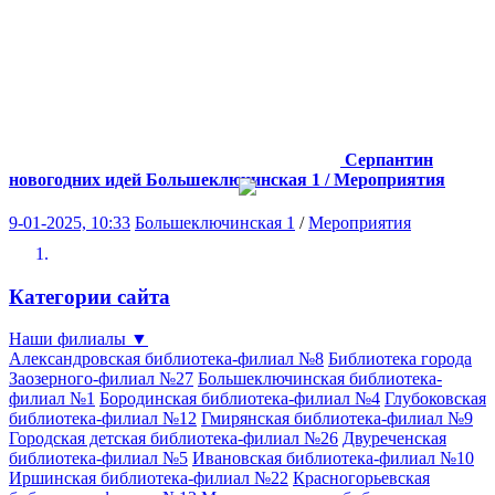
Серпантин
новогодних идей
Большеключинская 1 / Мероприятия
9-01-2025, 10:33
Большеключинская 1
/
Мероприятия
Категории сайта
Наши филиалы
▼
Александровская библиотека-филиал №8
Библиотека города
Заозерного-филиал №27
Большеключинская библиотека-
филиал №1
Бородинская библиотека-филиал №4
Глубоковская
библиотека-филиал №12
Гмирянская библиотека-филиал №9
Городская детская библиотека-филиал №26
Двуреченская
библиотека-филиал №5
Ивановская библиотека-филиал №10
Иршинская библиотека-филиал №22
Красногорьевская