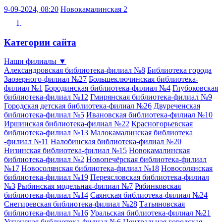
9-09-2024, 08:20
Новокамалинская 2
Категории сайта
Наши филиалы
▼
Александровская библиотека-филиал №8
Библиотека города
Заозерного-филиал №27
Большеключинская библиотека-
филиал №1
Бородинская библиотека-филиал №4
Глубоковская
библиотека-филиал №12
Гмирянская библиотека-филиал №9
Городская детская библиотека-филиал №26
Двуреченская
библиотека-филиал №5
Ивановская библиотека-филиал №10
Иршинская библиотека-филиал №22
Красногорьевская
библиотека-филиал №13
Малокамалинская библиотека
-филиал №11
Налобинская библиотека-филиал №20
Низинская библиотека-филиал №15
Новокамалинская
библиотека-филиал №2
Новопечёрская библиотека-филиал
№17
Новосолянская библиотека-филиал №18
Новосолянская
библиотека-филиал №19
Переясловская библиотека-филиал
№3
Рыбинская модельная-филиал №7
Рябинковская
библиотека-филиал №14
Саянская библиотека-филиал №24
Снегиревская библиотека-филиал №28
Татьяновская
библиотека-филиал №16
Уральская библиотека-филиал №21
Успенская библиотека-филиал №6
Центральная городская