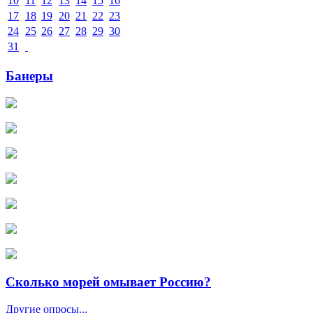
10
11
12
13
14
15
16
17
18
19
20
21
22
23
24
25
26
27
28
29
30
31
Банеры
Сколько морей омывает Россию?
Другие опросы...