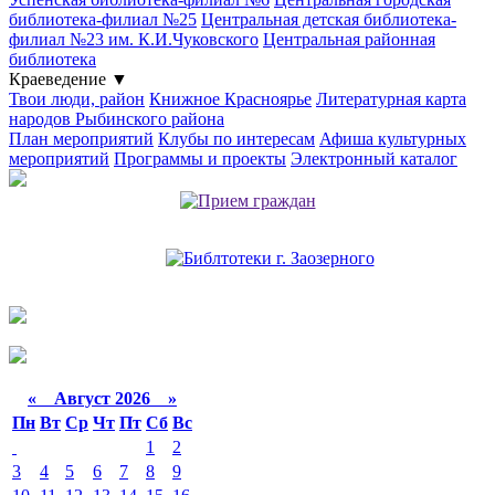
библиотека-филиал №25
Центральная детская библиотека-
филиал №23 им. К.И.Чуковского
Центральная районная
библиотека
Краеведение
▼
Твои люди, район
Книжное Красноярье
Литературная карта
народов Рыбинского района
План мероприятий
Клубы по интересам
Афиша культурных
мероприятий
Программы и проекты
Электронный каталог
«
Август 2026 »
Пн
Вт
Ср
Чт
Пт
Сб
Вс
1
2
3
4
5
6
7
8
9