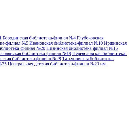
1
Бородинская библиотека-филиал №4
Глубоковская
ека-филиал №5
Ивановская библиотека-филиал №10
Иршинская
иблиотека-филиал №20
Низинская библиотека-филиал №15
осолянская библиотека-филиал №19
Переясловская библиотека-
вская библиотека-филиал №28
Татьяновская библиотека-
№25
Центральная детская библиотека-филиал №23 им.