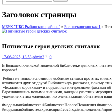
Заголовок страницы
МБУК "ЦБС Рыбинского района"
»
Большеключинская 1
» Пятн
Пятнистые герои детских считалок
17-06-2025, 13:53
admin2
3
0
В Большеключинской модельной библиотеке для юных читателей
коровок!
Ребята не только вспомнили любимые стишки про этих милых н
отличаются друг от друга! Библиотекарь рассказал, почему эт
«Божьими коровками» и поделились интересными фактами об их
Вдохновившись новыми знаниями, каждый участник мероприят
уважение к этим маленьким, но очень важным обитателям наш
#модельнаябиблиотека #БиблиотекаНовогоПоколения #нацпро
#модельнаябиблиотекакрасноярья#2025год#национальныйпро