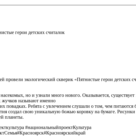
истые герои детских считалок
 провели экологический скверик «Пятнистые герои детских счи
асекомых, но и узнали много нового. Оказывается, существует 
их жучков называют именно
 повадках. Ребята с увлечением слушали о том, чем питаются б
ия создал свою уникальную божью коровку на бумаге. Рисунк
ей планеты.
екткультура #национальныйпроектКультура
ектСемья#Красноярск#Красноярскийкрай