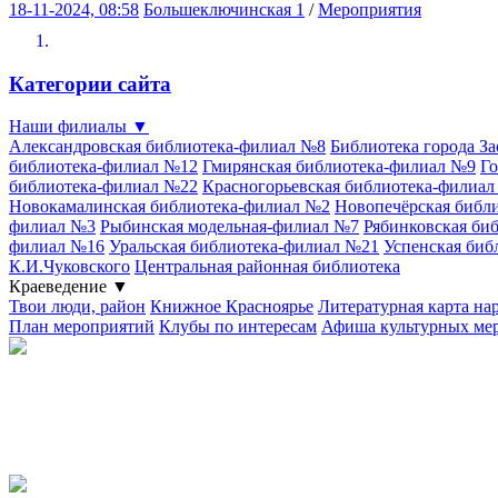
18-11-2024, 08:58
Большеключинская 1
/
Мероприятия
Категории сайта
Наши филиалы
▼
Александровская библиотека-филиал №8
Библиотека города З
библиотека-филиал №12
Гмирянская библиотека-филиал №9
Го
библиотека-филиал №22
Красногорьевская библиотека-филиа
Новокамалинская библиотека-филиал №2
Новопечёрская библ
филиал №3
Рыбинская модельная-филиал №7
Рябинковская би
филиал №16
Уральская библиотека-филиал №21
Успенская биб
К.И.Чуковского
Центральная районная библиотека
Краеведение
▼
Твои люди, район
Книжное Красноярье
Литературная карта на
План мероприятий
Клубы по интересам
Афиша культурных ме