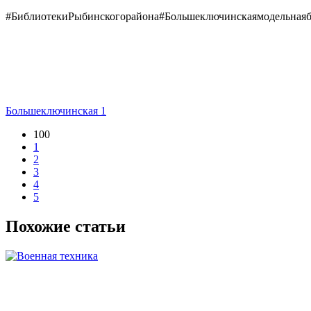
#БиблиотекиРыбинскогорайона#Большеключинскаямодельнаяб
Большеключинская 1
100
1
2
3
4
5
Похожие статьи