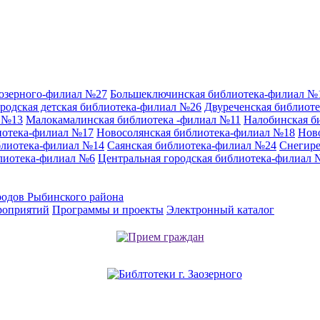
аозерного-филиал №27
Большеключинская библиотека-филиал №
родская детская библиотека-филиал №26
Двуреченская библиот
л №13
Малокамалинская библиотека -филиал №11
Налобинская б
иотека-филиал №17
Новосолянская библиотека-филиал №18
Нов
блиотека-филиал №14
Саянская библиотека-филиал №24
Снегире
лиотека-филиал №6
Центральная городская библиотека-филиал 
родов Рыбинского района
роприятий
Программы и проекты
Электронный каталог