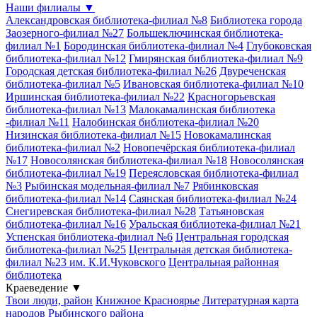
Наши филиалы
▼
Александровская библиотека-филиал №8
Библиотека города
Заозерного-филиал №27
Большеключинская библиотека-
филиал №1
Бородинская библиотека-филиал №4
Глубоковская
библиотека-филиал №12
Гмирянская библиотека-филиал №9
Городская детская библиотека-филиал №26
Двуреченская
библиотека-филиал №5
Ивановская библиотека-филиал №10
Иршинская библиотека-филиал №22
Красногорьевская
библиотека-филиал №13
Малокамалинская библиотека
-филиал №11
Налобинская библиотека-филиал №20
Низинская библиотека-филиал №15
Новокамалинская
библиотека-филиал №2
Новопечёрская библиотека-филиал
№17
Новосолянская библиотека-филиал №18
Новосолянская
библиотека-филиал №19
Переясловская библиотека-филиал
№3
Рыбинская модельная-филиал №7
Рябинковская
библиотека-филиал №14
Саянская библиотека-филиал №24
Снегиревская библиотека-филиал №28
Татьяновская
библиотека-филиал №16
Уральская библиотека-филиал №21
Успенская библиотека-филиал №6
Центральная городская
библиотека-филиал №25
Центральная детская библиотека-
филиал №23 им. К.И.Чуковского
Центральная районная
библиотека
Краеведение
▼
Твои люди, район
Книжное Красноярье
Литературная карта
народов Рыбинского района