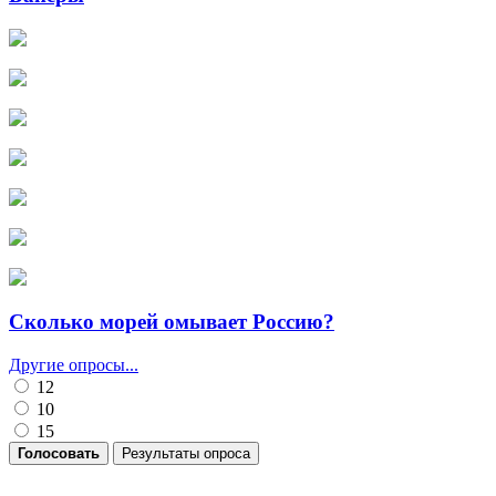
Сколько морей омывает Россию?
Другие опросы...
12
10
15
Голосовать
Результаты опроса