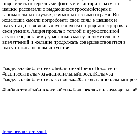
поделились интересными фактами из истории шахмат и
шашек, рассказали о выдающихся гроссмейстерах и
занимательных случаях, связанных с этими играми. Все
желающие смогли попробовать свои силы в шашках и
шахматах, сразившись друг с другом и продемонстрировав
свои умения. Акция прошла в теплой и дружественной
атмосфере, оставив у участников массу положительных
впечатлений и желание продолжать совершенствоваться в
шахматно-шашечном искусстве.
#модельнаябиблиотека #БиблиотекаНовогоПоколения
#нацпроекткультура #национальныйпроектКультура
#модельнаябиблиотекакрасноярья#2025год#национальныйпро
#БиблиотекиРыбинскогорайона#Большеключинскаямодельнаяб
Большеключинская 1