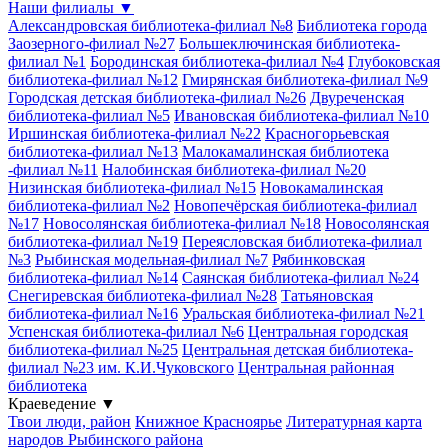
Наши филиалы
▼
Александровская библиотека-филиал №8
Библиотека города
Заозерного-филиал №27
Большеключинская библиотека-
филиал №1
Бородинская библиотека-филиал №4
Глубоковская
библиотека-филиал №12
Гмирянская библиотека-филиал №9
Городская детская библиотека-филиал №26
Двуреченская
библиотека-филиал №5
Ивановская библиотека-филиал №10
Иршинская библиотека-филиал №22
Красногорьевская
библиотека-филиал №13
Малокамалинская библиотека
-филиал №11
Налобинская библиотека-филиал №20
Низинская библиотека-филиал №15
Новокамалинская
библиотека-филиал №2
Новопечёрская библиотека-филиал
№17
Новосолянская библиотека-филиал №18
Новосолянская
библиотека-филиал №19
Переясловская библиотека-филиал
№3
Рыбинская модельная-филиал №7
Рябинковская
библиотека-филиал №14
Саянская библиотека-филиал №24
Снегиревская библиотека-филиал №28
Татьяновская
библиотека-филиал №16
Уральская библиотека-филиал №21
Успенская библиотека-филиал №6
Центральная городская
библиотека-филиал №25
Центральная детская библиотека-
филиал №23 им. К.И.Чуковского
Центральная районная
библиотека
Краеведение
▼
Твои люди, район
Книжное Красноярье
Литературная карта
народов Рыбинского района