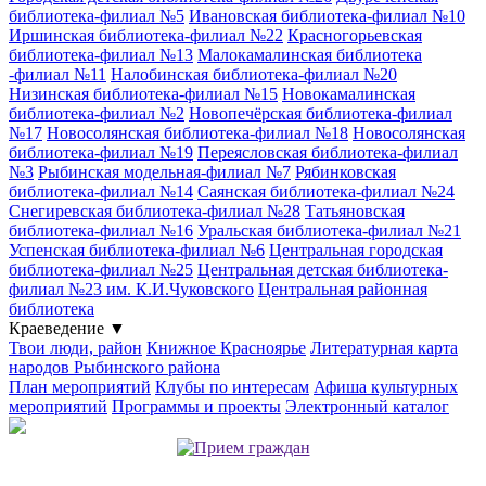
библиотека-филиал №5
Ивановская библиотека-филиал №10
Иршинская библиотека-филиал №22
Красногорьевская
библиотека-филиал №13
Малокамалинская библиотека
-филиал №11
Налобинская библиотека-филиал №20
Низинская библиотека-филиал №15
Новокамалинская
библиотека-филиал №2
Новопечёрская библиотека-филиал
№17
Новосолянская библиотека-филиал №18
Новосолянская
библиотека-филиал №19
Переясловская библиотека-филиал
№3
Рыбинская модельная-филиал №7
Рябинковская
библиотека-филиал №14
Саянская библиотека-филиал №24
Снегиревская библиотека-филиал №28
Татьяновская
библиотека-филиал №16
Уральская библиотека-филиал №21
Успенская библиотека-филиал №6
Центральная городская
библиотека-филиал №25
Центральная детская библиотека-
филиал №23 им. К.И.Чуковского
Центральная районная
библиотека
Краеведение
▼
Твои люди, район
Книжное Красноярье
Литературная карта
народов Рыбинского района
План мероприятий
Клубы по интересам
Афиша культурных
мероприятий
Программы и проекты
Электронный каталог