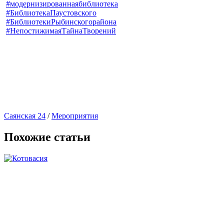
#модернизированнаябиблиотека
#БиблиотекаПаустовского
#БиблиотекиРыбинскогорайона
#НепостижимаяТайнаТворений
Саянская 24
/
Мероприятия
Похожие статьи