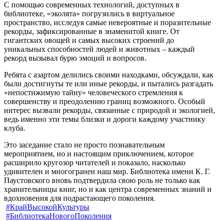
С помощью современных технологий, доступных в
библиотеке, «эколята» погрузились в виртуальное
пространство, исследуя самые невероятные и поразительные
рекорды, зафиксированные в знаменитой книге. От
гигантских овощей и самых высоких строений до
уникальных способностей людей и животных – каждый
рекорд вызывал бурю эмоций и вопросов.
Ребята с азартом делились своими находками, обсуждали, как
были достигнуты те или иные рекорды, и пытались разгадать
«непостижимую тайну» человеческого стремления к
совершенству и преодолению границ возможного. Особый
интерес вызвали рекорды, связанные с природой и экологией,
ведь именно эти темы близки и дороги каждому участнику
клуба.
Это заседание стало не просто познавательным
мероприятием, но и настоящим приключением, которое
расширило кругозор читателей и показало, насколько
удивителен и многогранен наш мир. Библиотека имени К. Г.
Паустовского вновь подтвердила свою роль не только как
хранительницы книг, но и как центра современных знаний и
вдохновения для подрастающего поколения.
#КрайВысокойКультуры
#БиблиотекаНовогоПоколения