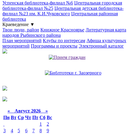
Успенская библиотека-филиал №6
Центральная городская
библиотека-филиал №25
Центральная детская библиотека-
филиал №23 им. К.И.Чуковского
Центральная районная
библиотека
Краеведение
▼
Твои люди, район
Книжное Красноярье
Литературная карта
народов Рыбинского района
План мероприятий
Клубы по интересам
Афиша культурных
мероприятий
Программы и проекты
Электронный каталог
«
Август 2026 »
Пн
Вт
Ср
Чт
Пт
Сб
Вс
1
2
3
4
5
6
7
8
9