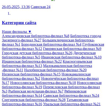
26-05-2025, 13:36
Саянская 24
Категории сайта
Наши филиалы
▼
Александровская библиотека-филиал №8
Библиотека города
Заозерного-филиал №27
Большеключинская библиотека-
филиал №1
Бородинская библиотека-филиал №4
Глубоковская
библиотека-филиал №12
Гмирянская библиотека-филиал №9
Городская детская библиотека-филиал №26
Двуреченская
библиотека-филиал №5
Ивановская библиотека-филиал №10
Иршинская библиотека-филиал №22
Красногорьевская
библиотека-филиал №13
Малокамалинская библиотека
-филиал №11
Налобинская библиотека-филиал №20
Низинская библиотека-филиал №15
Новокамалинская
библиотека-филиал №2
Новопечёрская библиотека-филиал
№17
Новосолянская библиотека-филиал №18
Новосолянская
библиотека-филиал №19
Переясловская библиотека-филиал
№3
Рыбинская модельная-филиал №7
Рябинковская
библиотека-филиал №14
Саянская библиотека-филиал №24
Снегиревская библиотека-филиал №28
Татьяновская
библиотека-филиал №16
Уральская библиотека-филиал №21