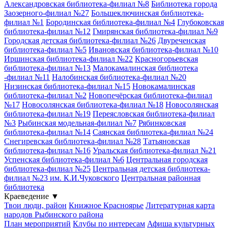
Александровская библиотека-филиал №8
Библиотека города
Заозерного-филиал №27
Большеключинская библиотека-
филиал №1
Бородинская библиотека-филиал №4
Глубоковская
библиотека-филиал №12
Гмирянская библиотека-филиал №9
Городская детская библиотека-филиал №26
Двуреченская
библиотека-филиал №5
Ивановская библиотека-филиал №10
Иршинская библиотека-филиал №22
Красногорьевская
библиотека-филиал №13
Малокамалинская библиотека
-филиал №11
Налобинская библиотека-филиал №20
Низинская библиотека-филиал №15
Новокамалинская
библиотека-филиал №2
Новопечёрская библиотека-филиал
№17
Новосолянская библиотека-филиал №18
Новосолянская
библиотека-филиал №19
Переясловская библиотека-филиал
№3
Рыбинская модельная-филиал №7
Рябинковская
библиотека-филиал №14
Саянская библиотека-филиал №24
Снегиревская библиотека-филиал №28
Татьяновская
библиотека-филиал №16
Уральская библиотека-филиал №21
Успенская библиотека-филиал №6
Центральная городская
библиотека-филиал №25
Центральная детская библиотека-
филиал №23 им. К.И.Чуковского
Центральная районная
библиотека
Краеведение
▼
Твои люди, район
Книжное Красноярье
Литературная карта
народов Рыбинского района
План мероприятий
Клубы по интересам
Афиша культурных