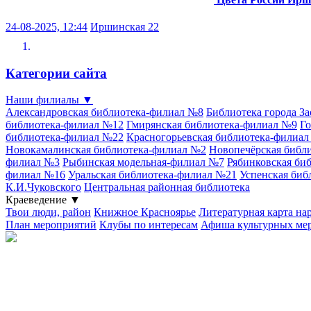
24-08-2025, 12:44
Иршинская 22
Категории сайта
Наши филиалы
▼
Александровская библиотека-филиал №8
Библиотека города З
библиотека-филиал №12
Гмирянская библиотека-филиал №9
Го
библиотека-филиал №22
Красногорьевская библиотека-филиа
Новокамалинская библиотека-филиал №2
Новопечёрская библ
филиал №3
Рыбинская модельная-филиал №7
Рябинковская би
филиал №16
Уральская библиотека-филиал №21
Успенская биб
К.И.Чуковского
Центральная районная библиотека
Краеведение
▼
Твои люди, район
Книжное Красноярье
Литературная карта на
План мероприятий
Клубы по интересам
Афиша культурных ме