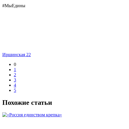
#МыЕдины
Иршинская 22
0
1
2
3
4
5
Похожие статьи