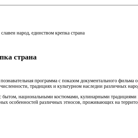
славен народ, единством крепка страна
епка страна
познавательная программа с показом документального фильма о
 численности, традициях и культурном наследии различных нар
т с бытом, национальными костюмами, кулинарными традициями
рных особенностей различных этносов, проживающих на террито