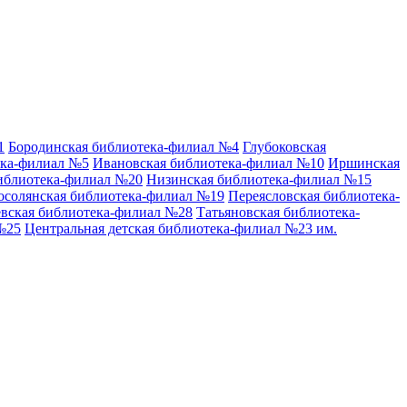
1
Бородинская библиотека-филиал №4
Глубоковская
ека-филиал №5
Ивановская библиотека-филиал №10
Иршинская
иблиотека-филиал №20
Низинская библиотека-филиал №15
осолянская библиотека-филиал №19
Переясловская библиотека-
вская библиотека-филиал №28
Татьяновская библиотека-
№25
Центральная детская библиотека-филиал №23 им.