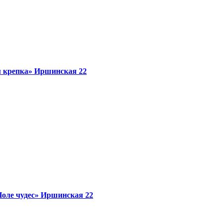
м крепка»
Иршинская 22
оле чудес»
Иршинская 22