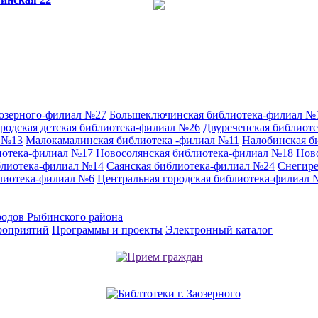
аозерного-филиал №27
Большеключинская библиотека-филиал №
родская детская библиотека-филиал №26
Двуреченская библиот
л №13
Малокамалинская библиотека -филиал №11
Налобинская б
иотека-филиал №17
Новосолянская библиотека-филиал №18
Нов
блиотека-филиал №14
Саянская библиотека-филиал №24
Снегире
лиотека-филиал №6
Центральная городская библиотека-филиал 
родов Рыбинского района
роприятий
Программы и проекты
Электронный каталог