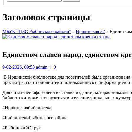
Заголовок страницы
МБУК "ЦБС Рыбинского района"
»
Иршинская 22
» Единством 
Единством славен народ, единством кр
9-02-2026, 09:53
admin
4
0
В Иршинской библиотеке для посетителей была организована 
просмотра, гости библиотеки познакомились с информацией о
Для читателей оформлена выставка изданий, которая знакоми
библиотеки может погрузиться в изучение уникальных культу
#Иршинскаябиблиотека
#БиблиотекиРыбинскогорайона
#РыбинскийОкруг