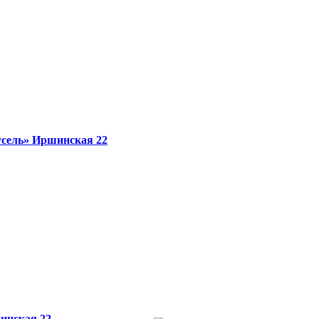
сель»
Иршинская 22
инская 22