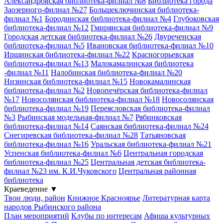
Александровская библиотека-филиал №8
Библиотека города
Заозерного-филиал №27
Большеключинская библиотека-
филиал №1
Бородинская библиотека-филиал №4
Глубоковская
библиотека-филиал №12
Гмирянская библиотека-филиал №9
Городская детская библиотека-филиал №26
Двуреченская
библиотека-филиал №5
Ивановская библиотека-филиал №10
Иршинская библиотека-филиал №22
Красногорьевская
библиотека-филиал №13
Малокамалинская библиотека
-филиал №11
Налобинская библиотека-филиал №20
Низинская библиотека-филиал №15
Новокамалинская
библиотека-филиал №2
Новопечёрская библиотека-филиал
№17
Новосолянская библиотека-филиал №18
Новосолянская
библиотека-филиал №19
Переясловская библиотека-филиал
№3
Рыбинская модельная-филиал №7
Рябинковская
библиотека-филиал №14
Саянская библиотека-филиал №24
Снегиревская библиотека-филиал №28
Татьяновская
библиотека-филиал №16
Уральская библиотека-филиал №21
Успенская библиотека-филиал №6
Центральная городская
библиотека-филиал №25
Центральная детская библиотека-
филиал №23 им. К.И.Чуковского
Центральная районная
библиотека
Краеведение
▼
Твои люди, район
Книжное Красноярье
Литературная карта
народов Рыбинского района
План мероприятий
Клубы по интересам
Афиша культурных