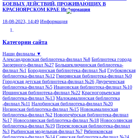
БОЕВЫХ ДЕЙСТВИЙ, ПРОЖИВАЮЩИХ В
КРАСНОЯРСКОМ КРАЕ
Информация
18-08-2023, 14:49
Информация
Категории сайта
Наши филиалы
▼
Александровская библиотека-филиал №8
Библиотека города
Заозерного-филиал №27
Большеключинская библиотека-
филиал №1
Бородинская библиотека-филиал №4
Глубоковская
библиотека-филиал №12
Гмирянская библиотека-филиал №9
Городская детская библиотека-филиал №26
Двуреченская
библиотека-филиал №5
Ивановская библиотека-филиал №10
Иршинская библиотека-филиал №22
Красногорьевская
библиотека-филиал №13
Малокамалинская библиотека
-филиал №11
Налобинская библиотека-филиал №20
Низинская библиотека-филиал №15
Новокамалинская
библиотека-филиал №2
Новопечёрская библиотека-филиал
№17
Новосолянская библиотека-филиал №18
Новосолянская
библиотека-филиал №19
Переясловская библиотека-филиал
№3
Рыбинская модельная-филиал №7
Рябинковская
библиотека-филиал №14
Саянская библиотека-филиал №24