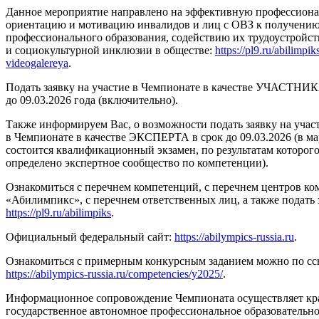
Данное мероприятие направлено на эффективную профессион
ориентацию и мотивацию инвалидов и лиц с ОВЗ к получени
профессионального образования, содействию их трудоустройст
и социокультурной инклюзии в обществе:
https://pl9.ru/abilimpik
videogalereya
.
Подать заявку на участие в Чемпионате в качестве УЧАСТНИ
до 09.03.2026 года (включительно).
Также информируем Вас, о возможности подать заявку на учас
в Чемпионате в качестве ЭКСПЕРТА в срок до 09.03.2026 (в ма
состоится квалификационный экзамен, по результатам которого
определено экспертное сообщество по компетенции).
Ознакомиться с перечнем компетенций, с перечнем центров к
«Абилимпикс», с перечнем ответственных лиц, а также подать 
https://pl9.ru/abilimpiks
.
Официальный федеральный сайт:
https://abilympics-russia.ru
.
Ознакомиться с примерным конкурсным заданием можно по сс
https://abilympics-russia.ru/competencies/y2025/
.
Информационное сопровождение Чемпионата осуществляет кр
государственное автономное профессиональное образовательн