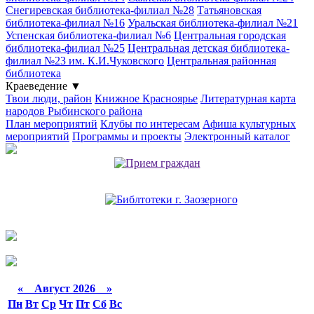
Снегиревская библиотека-филиал №28
Татьяновская
библиотека-филиал №16
Уральская библиотека-филиал №21
Успенская библиотека-филиал №6
Центральная городская
библиотека-филиал №25
Центральная детская библиотека-
филиал №23 им. К.И.Чуковского
Центральная районная
библиотека
Краеведение
▼
Твои люди, район
Книжное Красноярье
Литературная карта
народов Рыбинского района
План мероприятий
Клубы по интересам
Афиша культурных
мероприятий
Программы и проекты
Электронный каталог
«
Август 2026 »
Пн
Вт
Ср
Чт
Пт
Сб
Вс