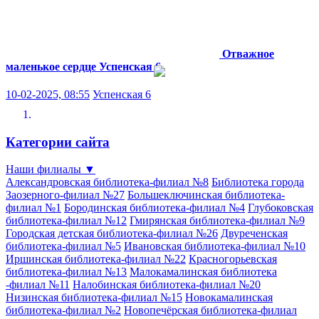
Отважное
маленькое сердце
Успенская 6
10-02-2025, 08:55
Успенская 6
Категории сайта
Наши филиалы
▼
Александровская библиотека-филиал №8
Библиотека города
Заозерного-филиал №27
Большеключинская библиотека-
филиал №1
Бородинская библиотека-филиал №4
Глубоковская
библиотека-филиал №12
Гмирянская библиотека-филиал №9
Городская детская библиотека-филиал №26
Двуреченская
библиотека-филиал №5
Ивановская библиотека-филиал №10
Иршинская библиотека-филиал №22
Красногорьевская
библиотека-филиал №13
Малокамалинская библиотека
-филиал №11
Налобинская библиотека-филиал №20
Низинская библиотека-филиал №15
Новокамалинская
библиотека-филиал №2
Новопечёрская библиотека-филиал