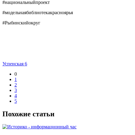
#национальныйпроект
#модельнаябиблиотекакрасноярья
#Рыбинскийокруг
Успенская 6
0
1
2
3
4
5
Похожие статьи