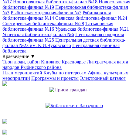
№17
Новосолянская библиотека-филиал №18
Новосолянская
библиотека-филиал №19
Переясловская библиотека-филиал
№3
Рыбинская модельная-филиал №7
Рябинковская
библиотека-филиал №14
Саянская библиотека-филиал №24
Снегиревская библиотека-филиал №28
Татьяновская
библиотека-филиал №16
Уральская библиотека-филиал №21
Успенская библиотека-филиал №6
Центральная городская
библиотека-филиал №25
Центральная детская библиотека-
филиал №23 им. К.И.Чуковского
Центральная районная
библиотека
Краеведение
▼
Твои люди, район
Книжное Красноярье
Литературная карта
народов Рыбинского района
План мероприятий
Клубы по интересам
Афиша культурных
мероприятий
Программы и проекты
Электронный каталог