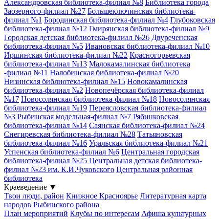
Александровская библиотека-филиал №8
Библиотека города
Заозерного-филиал №27
Большеключинская библиотека-
филиал №1
Бородинская библиотека-филиал №4
Глубоковская
библиотека-филиал №12
Гмирянская библиотека-филиал №9
Городская детская библиотека-филиал №26
Двуреченская
библиотека-филиал №5
Ивановская библиотека-филиал №10
Иршинская библиотека-филиал №22
Красногорьевская
библиотека-филиал №13
Малокамалинская библиотека
-филиал №11
Налобинская библиотека-филиал №20
Низинская библиотека-филиал №15
Новокамалинская
библиотека-филиал №2
Новопечёрская библиотека-филиал
№17
Новосолянская библиотека-филиал №18
Новосолянская
библиотека-филиал №19
Переясловская библиотека-филиал
№3
Рыбинская модельная-филиал №7
Рябинковская
библиотека-филиал №14
Саянская библиотека-филиал №24
Снегиревская библиотека-филиал №28
Татьяновская
библиотека-филиал №16
Уральская библиотека-филиал №21
Успенская библиотека-филиал №6
Центральная городская
библиотека-филиал №25
Центральная детская библиотека-
филиал №23 им. К.И.Чуковского
Центральная районная
библиотека
Краеведение
▼
Твои люди, район
Книжное Красноярье
Литературная карта
народов Рыбинского района
План мероприятий
Клубы по интересам
Афиша культурных