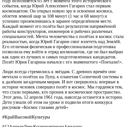
году исполняется 65 лет с момента этого исторического
события, когда Юрий Алексеевич Гагарин стал первым
космонавтом. Он открыл новую эру в освоении космоса,
облетев земной шар за 108 минут (1 час и 68 минут) и
успешно приземлившись в заранее определённом месте.
Каждый момент его полёта был результатом напряжённой
работы конструкторов, инженеров и рабочих различных
специальностей. Мечта человечества о полётах в космос стала
реальностью, когда Юрий Гагарин смог взлететь над Землёй.
Его отличная физическая и профессиональная подготовка
позволила ему войти в отряд космонавтов, где он был выбран
как один из лучших и самых подготовленных кандидатов.
Полёт Юрия Гагарина начался с его знаменитого «Поехали!».
Люди всегда стремились к звёздам. С древних времён они
мечтали о полётах на Луну, к планетам Солнечной системы и
к далёким загадочным мирам. И вот свершилось: впервые в
истории человек совершил полёт в космос. Мы гордимся тем,
что стали первыми, кто проник в космическое пространство.
Этот день, 12 апреля 1961 года, навсегда останется в истории.
Дети узнали об этом на уроке и подвели итоги конкурса
рисунков «Космос глазами детей»
#КрайВысокойКультуры
#12АпреляДеньКосмонавтикииАвиации