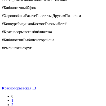
#БиблиотечныйУрок
#ХорошобынаРакетеПолететькДругимПланетам
#КонкурсРисунковКосмосГлазамиДетей
#Красногорьевскаябиблиотека
#БиблиотекиРыбинскогорайона
#Рыбинскийокруг
Красногорьевская 13
0
1
2