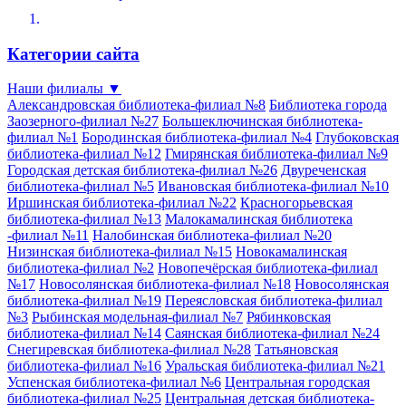
Категории сайта
Наши филиалы
▼
Александровская библиотека-филиал №8
Библиотека города
Заозерного-филиал №27
Большеключинская библиотека-
филиал №1
Бородинская библиотека-филиал №4
Глубоковская
библиотека-филиал №12
Гмирянская библиотека-филиал №9
Городская детская библиотека-филиал №26
Двуреченская
библиотека-филиал №5
Ивановская библиотека-филиал №10
Иршинская библиотека-филиал №22
Красногорьевская
библиотека-филиал №13
Малокамалинская библиотека
-филиал №11
Налобинская библиотека-филиал №20
Низинская библиотека-филиал №15
Новокамалинская
библиотека-филиал №2
Новопечёрская библиотека-филиал
№17
Новосолянская библиотека-филиал №18
Новосолянская
библиотека-филиал №19
Переясловская библиотека-филиал
№3
Рыбинская модельная-филиал №7
Рябинковская
библиотека-филиал №14
Саянская библиотека-филиал №24
Снегиревская библиотека-филиал №28
Татьяновская
библиотека-филиал №16
Уральская библиотека-филиал №21
Успенская библиотека-филиал №6
Центральная городская
библиотека-филиал №25
Центральная детская библиотека-