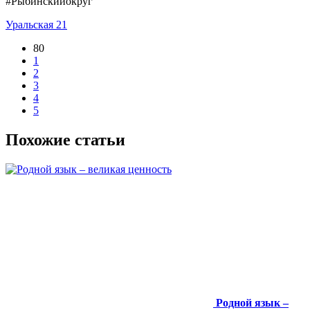
#Рыбинскийокруг
Уральская 21
80
1
2
3
4
5
Похожие статьи
Родной язык –