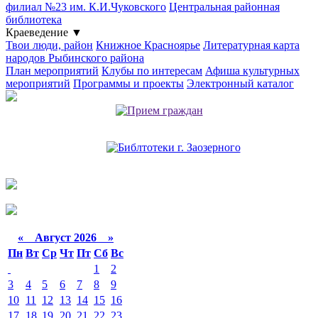
филиал №23 им. К.И.Чуковского
Центральная районная
библиотека
Краеведение
▼
Твои люди, район
Книжное Красноярье
Литературная карта
народов Рыбинского района
План мероприятий
Клубы по интересам
Афиша культурных
мероприятий
Программы и проекты
Электронный каталог
«
Август 2026 »
Пн
Вт
Ср
Чт
Пт
Сб
Вс
1
2
3
4
5
6
7
8
9
10
11
12
13
14
15
16
17
18
19
20
21
22
23