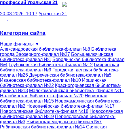
профессий
Уральская 21
20-03-2026, 10:17
Уральская 21
Категории сайта
Наши филиалы
▼
Александровская библиотека-филиал №8
Библиотека
города Заозерного-филиал №27
Большеключинская
библиотека-филиал №1
Бородинская библиотека-филиал
№4
Глубоковская библиотека-филиал №12
Гмирянская
библиотека-филиал №9
Городская детская библиотека-
филиал №26
Двуреченская библиотека-филиал №5
Ивановская библиотека-филиал №10
Иршинская
библиотека-филиал №22
Красногорьевская библиотека-
филиал №13
Малокамалинская библиотека -филиал №11
Налобинская библиотека-филиал №20
Низинская
библиотека-филиал №15
Новокамалинская библиотека-
филиал №2
Новопечёрская библиотека-филиал №17
Новосолянская библиотека-филиал №18
Новосолянская
библиотека-филиал №19
Переясловская библиотека-
филиал №3
Рыбинская модельная-филиал №7
Рябинковская библиотека-филиал №14
Саянская