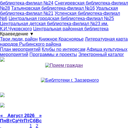
библиотека-филиал №24
Снегиревская библиотека-филиал
№28
Татьяновская библиотека-филиал №16
Уральская
библиотека-филиал №21
Успенская библиотека-филиал
№6
Центральная городская библиотека-филиал №25
Центральная детская библиотека-филиал №23 им.
К.И.Чуковского
Центральная районная библиотека
Краеведение
▼
Твои люди, район
Книжное Красноярье
Литературная карта
народов Рыбинского района
План мероприятий
Клубы по интересам
Афиша культурных
мероприятий
Программы и проекты
Электронный каталог
«
Август 2026 »
Пн
Вт
Ср
Чт
Пт
Сб
Вс
1
2