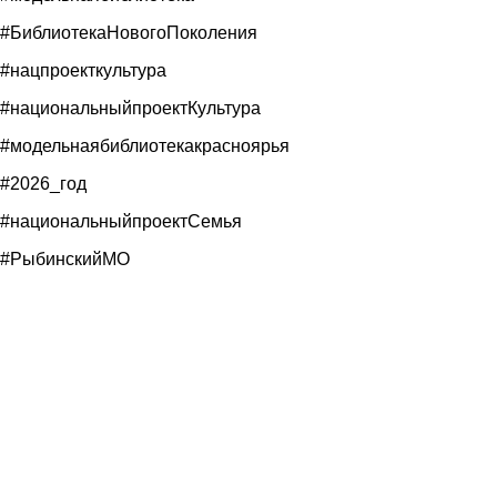
#БиблиотекаНовогоПоколения
#нацпроекткультура
#национальныйпроектКультура
#модельнаябиблиотекакрасноярья
#2026_год
#национальныйпроектСемья
#РыбинскийМО