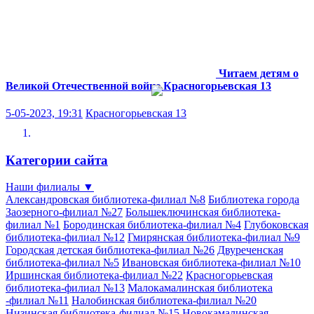
Читаем детям о
Великой Отечественной войне
Красногорьевская 13
5-05-2023, 19:31
Красногорьевская 13
Категории сайта
Наши филиалы
▼
Александровская библиотека-филиал №8
Библиотека города
Заозерного-филиал №27
Большеключинская библиотека-
филиал №1
Бородинская библиотека-филиал №4
Глубоковская
библиотека-филиал №12
Гмирянская библиотека-филиал №9
Городская детская библиотека-филиал №26
Двуреченская
библиотека-филиал №5
Ивановская библиотека-филиал №10
Иршинская библиотека-филиал №22
Красногорьевская
библиотека-филиал №13
Малокамалинская библиотека
-филиал №11
Налобинская библиотека-филиал №20
Низинская библиотека-филиал №15
Новокамалинская