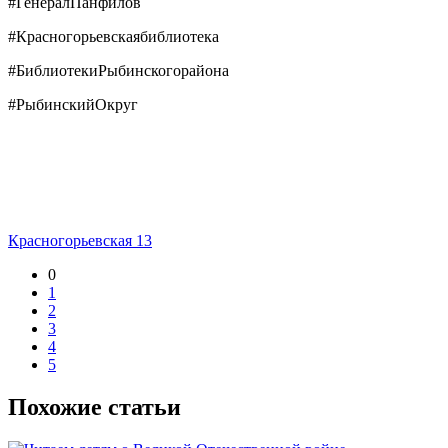
#ГенералПанфилов
#Красногорьевскаябиблиотека
#БиблиотекиРыбинскогорайона
#РыбинскийОкруг
Красногорьевская 13
0
1
2
3
4
5
Похожие статьи