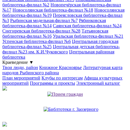
библиотека-филиал №2
Новопечёрская библиотека-филиал
№17
Новосолянская библиотека-филиал №18
Новосолянская
библиотека-филиал №19
Переясловская библиотека-филиал
№3
Рыбинская модельная-филиал №7
Рябинковская
библиотека-филиал №14
Саянская библиотека-филиал №24
Снегиревская библиотека-филиал №28
Татьяновская
библиотека-филиал №16
Уральская библиотека-филиал №21
Успенская библиотека-филиал №6
Центральная городская
библиотека-филиал №25
Центральная детская библиотека-
филиал №23 им. К.И.Чуковского
Центральная районная
библиотека
Краеведение
▼
Твои люди, район
Книжное Красноярье
Литературная карта
народов Рыбинского района
План мероприятий
Клубы по интересам
Афиша культурных
мероприятий
Программы и проекты
Электронный каталог