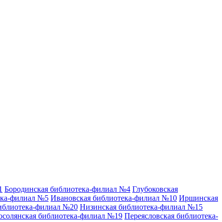
1
Бородинская библиотека-филиал №4
Глубоковская
ека-филиал №5
Ивановская библиотека-филиал №10
Иршинская
иблиотека-филиал №20
Низинская библиотека-филиал №15
осолянская библиотека-филиал №19
Переясловская библиотека-