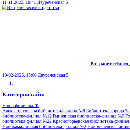
11-11-2025, 18:41
Двуреченская 5
В стране весёлого 
19-02-2026, 15:00
Двуреченская 5
Категории сайта
Наши филиалы
▼
Александровская библиотека-филиал №8
Библиотека города З
библиотека-филиал №12
Гмирянская библиотека-филиал №9
Го
библиотека-филиал №22
Красногорьевская библиотека-филиа
Новокамалинская библиотека-филиал №2
Новопечёрская библ