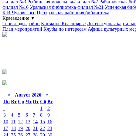
филиал №3
Рыбинская модельная-филиал №7
Рябинковская би
филиал №16
Уральская библиотека-филиал №21
Успенская биб
К.И.Чуковского
Центральная районная библиотека
Краеведение
▼
Твои люди, район
Книжное Красноярье
Литературная карта на
План мероприятий
Клубы по интересам
Афиша культурных ме
«
Август 2026 »
Пн
Вт
Ср
Чт
Пт
Сб
Вс
1
2
3
4
5
6
7
8
9
10
11
12
13
14
15
16
17
18
19
20
21
22
23
24
25
26
27
28
29
30