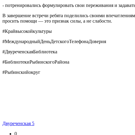
- потренировались формулировать свои переживания и задават
В завершение встречи ребята поделились своими впечатлениями
просить помощи — это признак силы, а не слабости.
#Крайвысокойкультуры
#МеждународныйДеньДетскогоТелефонаДоверия
#ДвуреченскаяБиблиотека
#БиблиотекиРыбинскогоРайона
#Рыбинскийокруг
Двуреченская 5
0