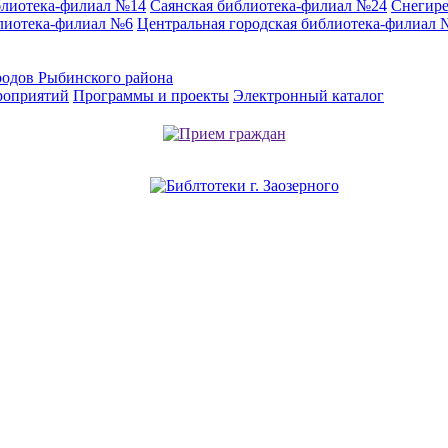
блиотека-филиал №14
Саянская библиотека-филиал №24
Снегире
лиотека-филиал №6
Центральная городская библиотека-филиал 
родов Рыбинского района
роприятий
Программы и проекты
Электронный каталог