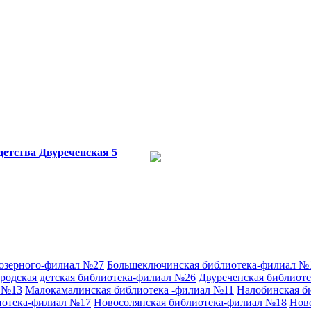
детства
Двуреченская 5
аозерного-филиал №27
Большеключинская библиотека-филиал №
родская детская библиотека-филиал №26
Двуреченская библиот
л №13
Малокамалинская библиотека -филиал №11
Налобинская б
иотека-филиал №17
Новосолянская библиотека-филиал №18
Нов