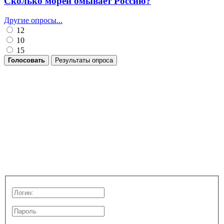
Сколько морей омывает Россию?
Другие опросы...
12
10
15
Голосовать
Результаты опроса