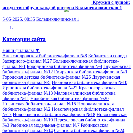
Кружки с душой:
искусство эбру в каждой росписи
Большеключинская 1
5-05-2025, 08:35
Большеключинская 1
Категории сайта
Наши филиалы
▼
Александровская библиотека-филиал №8
Библиотека города
Заозерного-филиал №27
Большеключинская библиотека-
филиал №1
Бородинская библиотека-филиал №4
Глубоковская
библиотека-филиал №12
Гмирянская библиотека-филиал №9
Городская детская библиотека-филиал №26
Двуреченская
библиотека-филиал №5
Ивановская библиотека-филиал №10
Иршинская библиотека-филиал №22
Красногорьевская
библиотека-филиал №13
Малокамалинская библиотека
-филиал №11
Налобинская библиотека-филиал №20
Низинская библиотека-филиал №15
Новокамалинская
библиотека-филиал №2
Новопечёрская библиотека-филиал
№17
Новосолянская библиотека-филиал №18
Новосолянская
библиотека-филиал №19
Переясловская библиотека-филиал
№3
Рыбинская модельная-филиал №7
Рябинковская
библиотека-филиал №14
Саянская библиотека-филиал №24