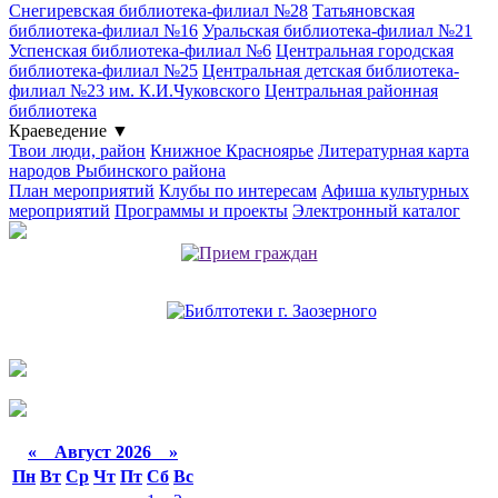
Снегиревская библиотека-филиал №28
Татьяновская
библиотека-филиал №16
Уральская библиотека-филиал №21
Успенская библиотека-филиал №6
Центральная городская
библиотека-филиал №25
Центральная детская библиотека-
филиал №23 им. К.И.Чуковского
Центральная районная
библиотека
Краеведение
▼
Твои люди, район
Книжное Красноярье
Литературная карта
народов Рыбинского района
План мероприятий
Клубы по интересам
Афиша культурных
мероприятий
Программы и проекты
Электронный каталог
«
Август 2026 »
Пн
Вт
Ср
Чт
Пт
Сб
Вс