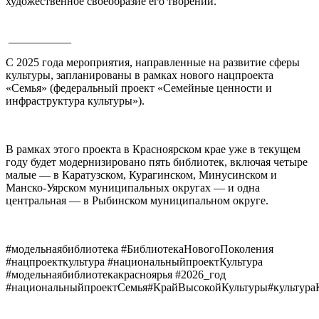
художественное своеобразие его творений.
___________
С 2025 года мероприятия, направленные на развитие сферы
культуры, запланированы в рамках нового нацпроекта
«Семья» (федеральный проект «Семейные ценности и
инфраструктура культуры»).
В рамках этого проекта в Красноярском крае уже в текущем
году будет модернизировано пять библиотек, включая четыре
малые — в Каратузском, Курагинском, Минусинском и
Манско-Уярском муниципальных округах — и одна
центральная — в Рыбинском муниципальном округе.
#модельнаябиблиотека #БиблиотекаНовогоПоколения
#нацпроекткультура #национальныйпроектКультура
#модельнаябиблиотекакрасноярья #2026_год
#национальныйпроектСемья#КрайВысокойКультуры#культура