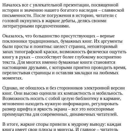
Началось все с увлекательной презентации, посвященной
истории и значению нашего богатого наследия – славянской
письменности. После погружения в историю, читатели с
головой окунулись в жаркие дебаты, делясь своими
литературными предпочтениями.
Оказалось, что большинство присутствующих – верные
поклонники традиционных, бумажных книг. Их аргументы
были просты и понятны: шелест страниц, неповторимый
запах типографской краски, возможность физически ощутить
книгу в руках – способствует более глубокому восприятию
текста. Для многих именно бумажные книги становятся
настоящими друзьями, с которыми приятно проводить время,
перелистывая страницы и оставляя закладки на любимых
моментах.
Однако, не обошлось и без сторонников электронной версии
книг. Они высоко оценили их компактность и мобильность.
Возможность носить с собой целую библиотеку в кармане,
мгновенно находить нужную информацию, регулировать
размер шрифта и яркость экрана – все это неоспоримые
преимущества для современных, динамичных читателей.
В итоге, жаркие споры привели к мудрому выводу: каждая
книга имеет свои плюсы и минусы. И главное – читатель