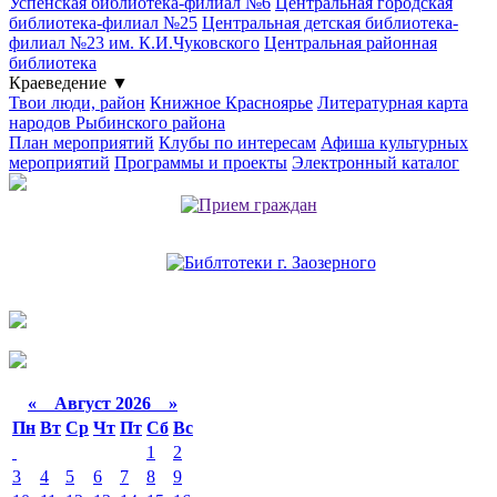
Успенская библиотека-филиал №6
Центральная городская
библиотека-филиал №25
Центральная детская библиотека-
филиал №23 им. К.И.Чуковского
Центральная районная
библиотека
Краеведение
▼
Твои люди, район
Книжное Красноярье
Литературная карта
народов Рыбинского района
План мероприятий
Клубы по интересам
Афиша культурных
мероприятий
Программы и проекты
Электронный каталог
«
Август 2026 »
Пн
Вт
Ср
Чт
Пт
Сб
Вс
1
2
3
4
5
6
7
8
9