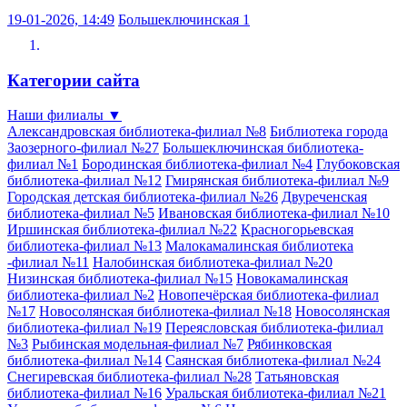
19-01-2026, 14:49
Большеключинская 1
Категории сайта
Наши филиалы
▼
Александровская библиотека-филиал №8
Библиотека города
Заозерного-филиал №27
Большеключинская библиотека-
филиал №1
Бородинская библиотека-филиал №4
Глубоковская
библиотека-филиал №12
Гмирянская библиотека-филиал №9
Городская детская библиотека-филиал №26
Двуреченская
библиотека-филиал №5
Ивановская библиотека-филиал №10
Иршинская библиотека-филиал №22
Красногорьевская
библиотека-филиал №13
Малокамалинская библиотека
-филиал №11
Налобинская библиотека-филиал №20
Низинская библиотека-филиал №15
Новокамалинская
библиотека-филиал №2
Новопечёрская библиотека-филиал
№17
Новосолянская библиотека-филиал №18
Новосолянская
библиотека-филиал №19
Переясловская библиотека-филиал
№3
Рыбинская модельная-филиал №7
Рябинковская
библиотека-филиал №14
Саянская библиотека-филиал №24
Снегиревская библиотека-филиал №28
Татьяновская
библиотека-филиал №16
Уральская библиотека-филиал №21