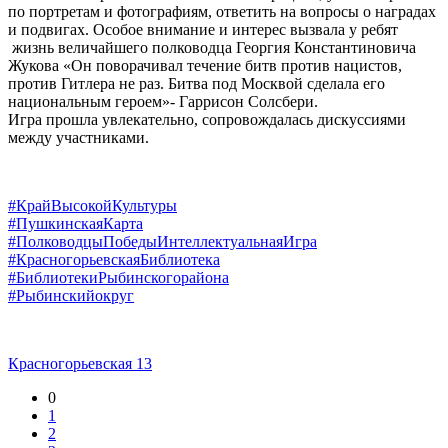
по портретам и фотографиям, ответить на вопросы о наградах
и подвигах. Особое внимание и интерес вызвала у ребят
жизнь величайшего полководца Георгия Константиновича
Жукова «Он поворачивал течение битв против нацистов,
против Гитлера не раз. Битва под Москвой сделала его
национальным героем»- Гаррисон Солсбери.
Игра прошла увлекательно, сопровождалась дискуссиями
между участниками.
#КрайВысокойКультуры
#ПушкинскаяКарта
#ПолководцыПобедыИнтеллектуальнаяИгра
#КрасногорьевскаяБиблиотека
#БиблиотекиРыбинскогорайона
#Рыбинскийокруг
Красногорьевская 13
0
1
2