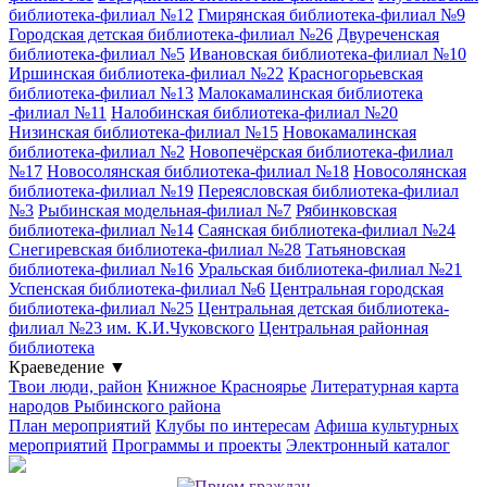
библиотека-филиал №12
Гмирянская библиотека-филиал №9
Городская детская библиотека-филиал №26
Двуреченская
библиотека-филиал №5
Ивановская библиотека-филиал №10
Иршинская библиотека-филиал №22
Красногорьевская
библиотека-филиал №13
Малокамалинская библиотека
-филиал №11
Налобинская библиотека-филиал №20
Низинская библиотека-филиал №15
Новокамалинская
библиотека-филиал №2
Новопечёрская библиотека-филиал
№17
Новосолянская библиотека-филиал №18
Новосолянская
библиотека-филиал №19
Переясловская библиотека-филиал
№3
Рыбинская модельная-филиал №7
Рябинковская
библиотека-филиал №14
Саянская библиотека-филиал №24
Снегиревская библиотека-филиал №28
Татьяновская
библиотека-филиал №16
Уральская библиотека-филиал №21
Успенская библиотека-филиал №6
Центральная городская
библиотека-филиал №25
Центральная детская библиотека-
филиал №23 им. К.И.Чуковского
Центральная районная
библиотека
Краеведение
▼
Твои люди, район
Книжное Красноярье
Литературная карта
народов Рыбинского района
План мероприятий
Клубы по интересам
Афиша культурных
мероприятий
Программы и проекты
Электронный каталог