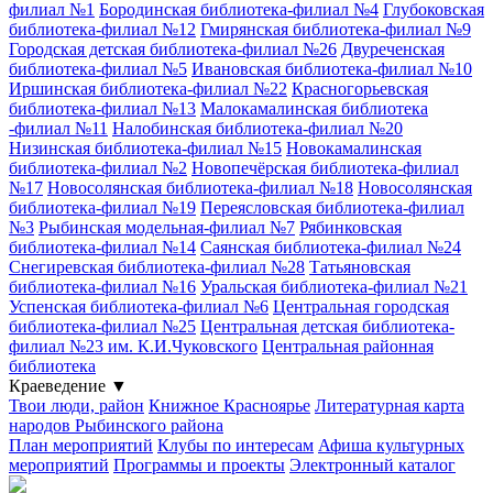
филиал №1
Бородинская библиотека-филиал №4
Глубоковская
библиотека-филиал №12
Гмирянская библиотека-филиал №9
Городская детская библиотека-филиал №26
Двуреченская
библиотека-филиал №5
Ивановская библиотека-филиал №10
Иршинская библиотека-филиал №22
Красногорьевская
библиотека-филиал №13
Малокамалинская библиотека
-филиал №11
Налобинская библиотека-филиал №20
Низинская библиотека-филиал №15
Новокамалинская
библиотека-филиал №2
Новопечёрская библиотека-филиал
№17
Новосолянская библиотека-филиал №18
Новосолянская
библиотека-филиал №19
Переясловская библиотека-филиал
№3
Рыбинская модельная-филиал №7
Рябинковская
библиотека-филиал №14
Саянская библиотека-филиал №24
Снегиревская библиотека-филиал №28
Татьяновская
библиотека-филиал №16
Уральская библиотека-филиал №21
Успенская библиотека-филиал №6
Центральная городская
библиотека-филиал №25
Центральная детская библиотека-
филиал №23 им. К.И.Чуковского
Центральная районная
библиотека
Краеведение
▼
Твои люди, район
Книжное Красноярье
Литературная карта
народов Рыбинского района
План мероприятий
Клубы по интересам
Афиша культурных
мероприятий
Программы и проекты
Электронный каталог