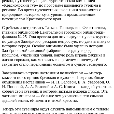
ребята, путешествующие с туристической компанией
«Красноярский тур» по программе школьного туризма в
регионе. Во время путешествия школьники знакомятся с
природным, историко-культурным и промышленным
потенциалом Красноярского края.
С ребятами встретилась Татьяна Геннадьевна Феоктистова,
главный библиограф Центральной городской библиотеки-
филиала № 25. Она провела для них виртуальную экскурсию
по улицам Заозёрного, раскрыв непростую, но удивительную
историю города. Особое внимание было уделено истории
Заозёрновской слюдяной фабрики — сердцу города в
прошлом. Участники узнали, какую роль играла фабрика в
жизни горожан, как менялась со временем и почему её
закрытие стало переломным моментом в судьбе Заозёрного.
Завершилась встреча настоящим волшебством — мастер-
классом по созданию брелоков и кулонов. Под спокойные
объяснения наставников — И. Н. Беловой, Е. А. Уваровой, О.
Н. Поповой, А. А. Беловой и А. С. Книга — каждый участник
собрал свой сувенир, в котором застыла искорка слюды. Эта
частичка минерала — больше чем украшение: это символ
здешней земли, её памяти и тихой красоты.
Теперь эти сувениры будут служить напоминанием о тёплом
дне, интересных открытиях и о том, как даже в крохотном