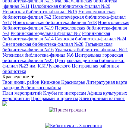
библиотека-филиал №13
Малокамалинская библиотека
-филиал №11
Налобинская библиотека-филиал №20
Низинская библиотека-филиал №15
Новокамалинская
библиотека-филиал №2
Новопечёрская библиотека-филиал
№17
Новосолянская библиотека-филиал №18
Новосолянская
библиотека-филиал №19
Переясловская библиотека-филиал
№3
Рыбинская модельная-филиал №7
Рябинковская
библиотека-филиал №14
Саянская библиотека-филиал №24
Снегиревская библиотека-филиал №28
Татьяновская
библиотека-филиал №16
Уральская библиотека-филиал №21
Успенская библиотека-филиал №6
Центральная городская
библиотека-филиал №25
Центральная детская библиотека-
филиал №23 им. К.И.Чуковского
Центральная районная
библиотека
Краеведение
▼
Твои люди, район
Книжное Красноярье
Литературная карта
народов Рыбинского района
План мероприятий
Клубы по интересам
Афиша культурных
мероприятий
Программы и проекты
Электронный каталог