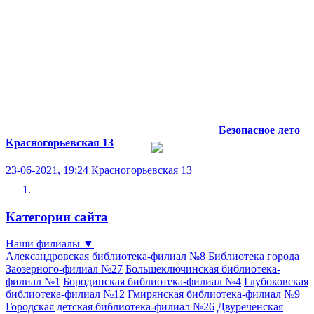
Безопасное лето
Красногорьевская 13
23-06-2021, 19:24
Красногорьевская 13
Категории сайта
Наши филиалы
▼
Александровская библиотека-филиал №8
Библиотека города
Заозерного-филиал №27
Большеключинская библиотека-
филиал №1
Бородинская библиотека-филиал №4
Глубоковская
библиотека-филиал №12
Гмирянская библиотека-филиал №9
Городская детская библиотека-филиал №26
Двуреченская