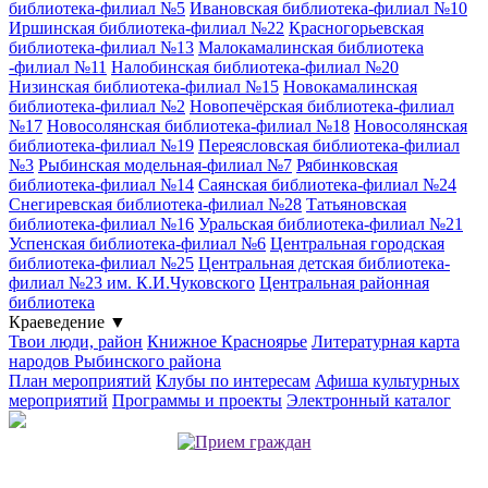
библиотека-филиал №5
Ивановская библиотека-филиал №10
Иршинская библиотека-филиал №22
Красногорьевская
библиотека-филиал №13
Малокамалинская библиотека
-филиал №11
Налобинская библиотека-филиал №20
Низинская библиотека-филиал №15
Новокамалинская
библиотека-филиал №2
Новопечёрская библиотека-филиал
№17
Новосолянская библиотека-филиал №18
Новосолянская
библиотека-филиал №19
Переясловская библиотека-филиал
№3
Рыбинская модельная-филиал №7
Рябинковская
библиотека-филиал №14
Саянская библиотека-филиал №24
Снегиревская библиотека-филиал №28
Татьяновская
библиотека-филиал №16
Уральская библиотека-филиал №21
Успенская библиотека-филиал №6
Центральная городская
библиотека-филиал №25
Центральная детская библиотека-
филиал №23 им. К.И.Чуковского
Центральная районная
библиотека
Краеведение
▼
Твои люди, район
Книжное Красноярье
Литературная карта
народов Рыбинского района
План мероприятий
Клубы по интересам
Афиша культурных
мероприятий
Программы и проекты
Электронный каталог