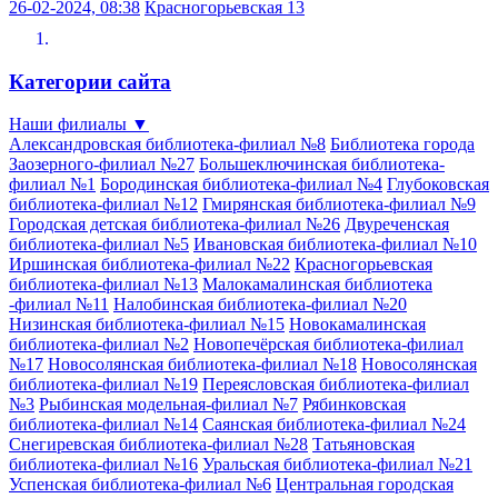
26-02-2024, 08:38
Красногорьевская 13
Категории сайта
Наши филиалы
▼
Александровская библиотека-филиал №8
Библиотека города
Заозерного-филиал №27
Большеключинская библиотека-
филиал №1
Бородинская библиотека-филиал №4
Глубоковская
библиотека-филиал №12
Гмирянская библиотека-филиал №9
Городская детская библиотека-филиал №26
Двуреченская
библиотека-филиал №5
Ивановская библиотека-филиал №10
Иршинская библиотека-филиал №22
Красногорьевская
библиотека-филиал №13
Малокамалинская библиотека
-филиал №11
Налобинская библиотека-филиал №20
Низинская библиотека-филиал №15
Новокамалинская
библиотека-филиал №2
Новопечёрская библиотека-филиал
№17
Новосолянская библиотека-филиал №18
Новосолянская
библиотека-филиал №19
Переясловская библиотека-филиал
№3
Рыбинская модельная-филиал №7
Рябинковская
библиотека-филиал №14
Саянская библиотека-филиал №24
Снегиревская библиотека-филиал №28
Татьяновская
библиотека-филиал №16
Уральская библиотека-филиал №21
Успенская библиотека-филиал №6
Центральная городская