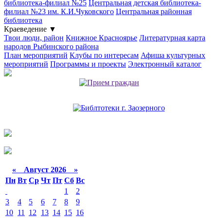
библиотека-филиал №25
Центральная детская библиотека-
филиал №23 им. К.И.Чуковского
Центральная районная
библиотека
Краеведение
▼
Твои люди, район
Книжное Красноярье
Литературная карта
народов Рыбинского района
План мероприятий
Клубы по интересам
Афиша культурных
мероприятий
Программы и проекты
Электронный каталог
«
Август 2026 »
Пн
Вт
Ср
Чт
Пт
Сб
Вс
1
2
3
4
5
6
7
8
9
10
11
12
13
14
15
16