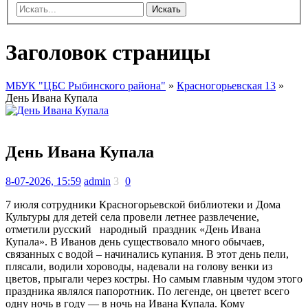
Искать
Заголовок страницы
МБУК "ЦБС Рыбинского района"
»
Красногорьевская 13
»
День Ивана Купала
День Ивана Купала
8-07-2026, 15:59
admin
3
0
7 июля сотрудники Красногорьевской библиотеки и Дома
Культуры для детей села провели летнее развлечение,
отметили русский народный праздник «День Ивана
Купала». В Иванов день существовало много обычаев,
связанных с водой – начинались купания. В этот день пели,
плясали, водили хороводы, надевали на голову венки из
цветов, прыгали через костры. Но самым главным чудом этого
праздника являлся папоротник. По легенде, он цветет всего
одну ночь в году — в ночь на Ивана Купала. Кому