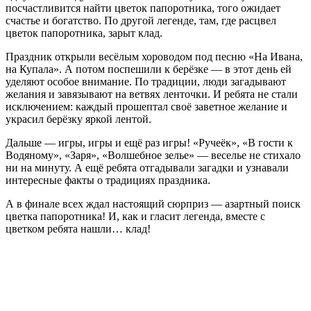
посчастливится найти цветок папоротника, того ожидает
счастье и богатство. По другой легенде, там, где расцвел
цветок папоротника, зарыт
клад.
Праздник открыли весёлым хороводом под песню «На Ивана,
на Купала». А потом поспешили к берёзке — в этот день ей
уделяют особое внимание. По традиции, люди загадывают
желания и завязывают на ветвях ленточки. И ребята не стали
исключением: каждый прошептал своё заветное желание и
украсил берёзку яркой лентой.
Дальше — игры, игры и ещё раз игры! «Ручеёк», «В гости к
Водяному», «Заря», «Волшебное зелье» — веселье не стихало
ни на минуту. А ещё ребята отгадывали загадки и узнавали
интересные факты о традициях праздника.
А в финале всех ждал настоящий сюрприз — азартный поиск
цветка папоротника! И, как и гласит легенда, вместе с
цветком ребята нашли… клад!