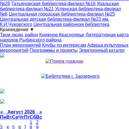
№28
Татьяновская библиотека-филиал №16
Уральская
библиотека-филиал №21
Успенская библиотека-филиал
№6
Центральная городская библиотека-филиал №25
Центральная детская библиотека-филиал №23 им.
К.И.Чуковского
Центральная районная библиотека
Краеведение
▼
Твои люди, район
Книжное Красноярье
Литературная карта
народов Рыбинского района
План мероприятий
Клубы по интересам
Афиша культурных
мероприятий
Программы и проекты
Электронный каталог
«
Август 2026 »
Пн
Вт
Ср
Чт
Пт
Сб
Вс
1
2
3
4
5
6
7
8
9