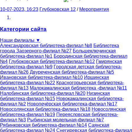
10-07-2023, 16:23
Глубоковская 12
/
Мероприятия
Категории сайта
Наши филиалы
▼
Александровская библиотека-филиал №8
Библиотека
города Заозерного-филиал №27
Большеключинская
библиотека-филиал №1
Бородинская библиотека-филиал
№4
Глубоковская библиотека-филиал №12
Гмирянская
библиотека-филиал №9
Городская детская библиотека-
филиал №26
Двуреченская библиотека-филиал №5
Ивановская библиотека-филиал №10
Иршинская
библиотека-филиал №22
Красногорьевская библиотека-
филиал №13
Малокамалинская библиотека -филиал №11
Налобинская библиотека-филиал №20
Низинская
библиотека-филиал №15
Новокамалинская библиотека-
филиал №2
Новопечёрская библиотека-филиал №17
Новосолянская библиотека-филиал №18
Новосолянская
библиотека-филиал №19
Переясловская библиотека-
филиал №3
Рыбинская модельная-филиал №7
Рябинковская библиотека-филиал №14
Саянская
библиотека-филиал №24
Снегиревская библиотека-филиал