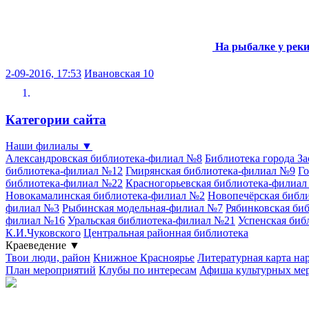
На рыбалке у рек
2-09-2016, 17:53
Ивановская 10
Категории сайта
Наши филиалы
▼
Александровская библиотека-филиал №8
Библиотека города З
библиотека-филиал №12
Гмирянская библиотека-филиал №9
Го
библиотека-филиал №22
Красногорьевская библиотека-филиа
Новокамалинская библиотека-филиал №2
Новопечёрская библ
филиал №3
Рыбинская модельная-филиал №7
Рябинковская би
филиал №16
Уральская библиотека-филиал №21
Успенская биб
К.И.Чуковского
Центральная районная библиотека
Краеведение
▼
Твои люди, район
Книжное Красноярье
Литературная карта на
План мероприятий
Клубы по интересам
Афиша культурных ме