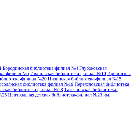
1
Бородинская библиотека-филиал №4
Глубоковская
ека-филиал №5
Ивановская библиотека-филиал №10
Иршинская
иблиотека-филиал №20
Низинская библиотека-филиал №15
осолянская библиотека-филиал №19
Переясловская библиотека-
вская библиотека-филиал №28
Татьяновская библиотека-
№25
Центральная детская библиотека-филиал №23 им.