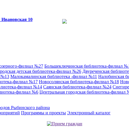
и
Ивановская 10
аозерного-филиал №27
Большеключинская библиотека-филиал №
родская детская библиотека-филиал №26
Двуреченская библиот
л №13
Малокамалинская библиотека -филиал №11
Налобинская б
иотека-филиал №17
Новосолянская библиотека-филиал №18
Нов
блиотека-филиал №14
Саянская библиотека-филиал №24
Снегире
лиотека-филиал №6
Центральная городская библиотека-филиал 
родов Рыбинского района
роприятий
Программы и проекты
Электронный каталог