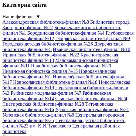
Категории сайта
Наши филиалы
▼
Александровская библиотека-филиал №8
Библиотека города
Заозерного-филиал №27
Большеключинская библиотека-
филиал №1
Бородинская библиотека-филиал №4
Глубоковская
библиотека-филиал №12
Гмирянская библиотека-филиал №9
Городская детская библиотека-филиал №26
Двуреченская
библиотека-филиал №5
Ивановская библиотека-филиал №10
Иршинская библиотека-филиал №22
Красногорьевская
библиотека-филиал №13
Малокамалинская библиотека
-филиал №11
Налобинская библиотека-филиал №20
Низинская библиотека-филиал №15
Новокамалинская
библиотека-филиал №2
Новопечёрская библиотека-филиал
№17
Новосолянская библиотека-филиал №18
Новосолянская
библиотека-филиал №19
Переясловская библиотека-филиал
№3
Рыбинская модельная-филиал №7
Рябинковская
библиотека-филиал №14
Саянская библиотека-филиал №24
Снегиревская библиотека-филиал №28
Татьяновская
библиотека-филиал №16
Уральская библиотека-филиал №21
Успенская библиотека-филиал №6
Центральная городская
библиотека-филиал №25
Центральная детская библиотека-
филиал №23 им. К.И.Чуковского
Центральная районная
библиотека