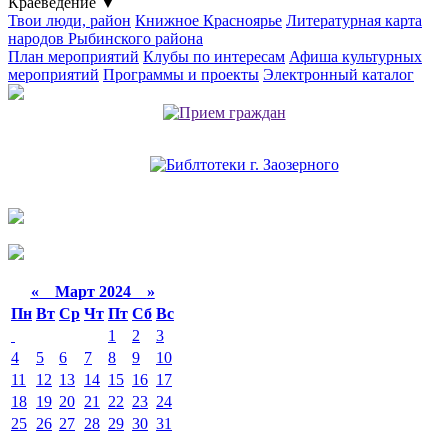
Краеведение
▼
Твои люди, район
Книжное Красноярье
Литературная карта
народов Рыбинского района
План мероприятий
Клубы по интересам
Афиша культурных
мероприятий
Программы и проекты
Электронный каталог
«
Март 2024
»
Пн
Вт
Ср
Чт
Пт
Сб
Вс
1
2
3
4
5
6
7
8
9
10
11
12
13
14
15
16
17
18
19
20
21
22
23
24
25
26
27
28
29
30
31