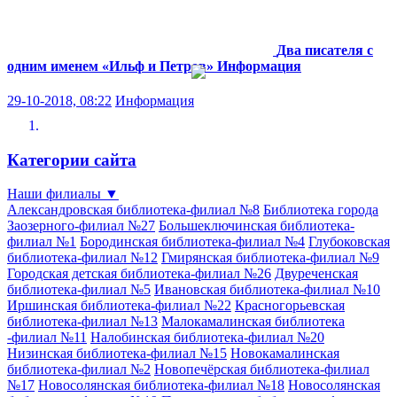
Два писателя с
одним именем «Ильф и Петров»
Информация
29-10-2018, 08:22
Информация
Категории сайта
Наши филиалы
▼
Александровская библиотека-филиал №8
Библиотека города
Заозерного-филиал №27
Большеключинская библиотека-
филиал №1
Бородинская библиотека-филиал №4
Глубоковская
библиотека-филиал №12
Гмирянская библиотека-филиал №9
Городская детская библиотека-филиал №26
Двуреченская
библиотека-филиал №5
Ивановская библиотека-филиал №10
Иршинская библиотека-филиал №22
Красногорьевская
библиотека-филиал №13
Малокамалинская библиотека
-филиал №11
Налобинская библиотека-филиал №20
Низинская библиотека-филиал №15
Новокамалинская
библиотека-филиал №2
Новопечёрская библиотека-филиал
№17
Новосолянская библиотека-филиал №18
Новосолянская