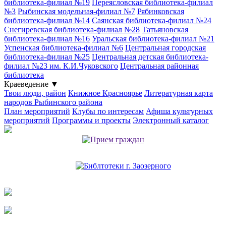
библиотека-филиал №19
Переясловская библиотека-филиал
№3
Рыбинская модельная-филиал №7
Рябинковская
библиотека-филиал №14
Саянская библиотека-филиал №24
Снегиревская библиотека-филиал №28
Татьяновская
библиотека-филиал №16
Уральская библиотека-филиал №21
Успенская библиотека-филиал №6
Центральная городская
библиотека-филиал №25
Центральная детская библиотека-
филиал №23 им. К.И.Чуковского
Центральная районная
библиотека
Краеведение
▼
Твои люди, район
Книжное Красноярье
Литературная карта
народов Рыбинского района
План мероприятий
Клубы по интересам
Афиша культурных
мероприятий
Программы и проекты
Электронный каталог