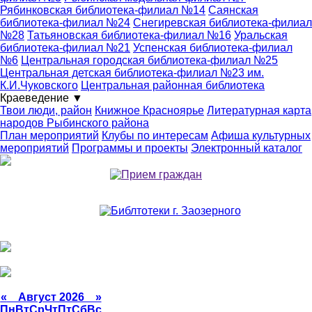
Рябинковская библиотека-филиал №14
Саянская
библиотека-филиал №24
Снегиревская библиотека-филиал
№28
Татьяновская библиотека-филиал №16
Уральская
библиотека-филиал №21
Успенская библиотека-филиал
№6
Центральная городская библиотека-филиал №25
Центральная детская библиотека-филиал №23 им.
К.И.Чуковского
Центральная районная библиотека
Краеведение
▼
Твои люди, район
Книжное Красноярье
Литературная карта
народов Рыбинского района
План мероприятий
Клубы по интересам
Афиша культурных
мероприятий
Программы и проекты
Электронный каталог
«
Август 2026 »
Пн
Вт
Ср
Чт
Пт
Сб
Вс