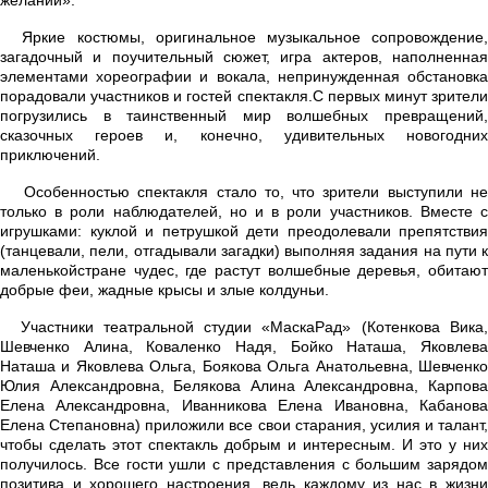
Яркие костюмы,
оригинальное музыкальное сопровождение
загадочный и поучительный сюжет, игра актеров, наполненная
элементами хореографии и вокала, непринужденная обстановка
порадовали участников и гостей спектакля.
С первых минут зрител
погрузились в
таинственный мир волшебных превращений
сказочных героев и, конечно, удивительных новогодних
приключений.
Особенностью спектакля
стало то, что зрители выступили н
только в роли наблюдателей, но и в роли участников. Вместе с
игрушками: куклой и петрушкой дети преодолевали препятствия
(танцевали, пели, отгадывали загадки) выполняя задания на пути к
маленькойстране чудес, где растут волшебные деревья, обитают
добрые феи, жадные крысы и злые колдуньи.
Участники театральной студии «МаскаРад» (Котенкова Вика
Шевченко Алина, Коваленко Надя, Бойко Наташа, Яковлева
Наташа и Яковлева Ольга, Боякова Ольга Анатольевна, Шевченко
Юлия Александровна, Белякова Алина Александровна, Карпова
Елена Александровна, Иванникова Елена Ивановна, Кабанова
Елена Степановна)
приложили все свои старания, усилия и талант,
чтобы сделать этот спектакль добрым и интересным. И это у них
получилось. Все гости ушли с представления с большим зарядом
позитива и хорошего настроения, ведь каждому из нас в жизни