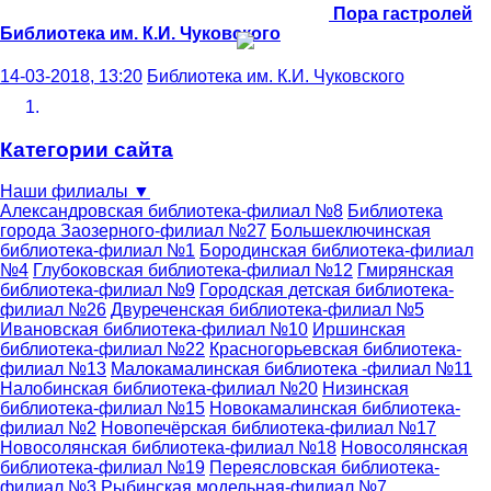
Пора гастролей
Библиотека им. К.И. Чуковского
14-03-2018, 13:20
Библиотека им. К.И. Чуковского
Категории сайта
Наши филиалы
▼
Александровская библиотека-филиал №8
Библиотека
города Заозерного-филиал №27
Большеключинская
библиотека-филиал №1
Бородинская библиотека-филиал
№4
Глубоковская библиотека-филиал №12
Гмирянская
библиотека-филиал №9
Городская детская библиотека-
филиал №26
Двуреченская библиотека-филиал №5
Ивановская библиотека-филиал №10
Иршинская
библиотека-филиал №22
Красногорьевская библиотека-
филиал №13
Малокамалинская библиотека -филиал №11
Налобинская библиотека-филиал №20
Низинская
библиотека-филиал №15
Новокамалинская библиотека-
филиал №2
Новопечёрская библиотека-филиал №17
Новосолянская библиотека-филиал №18
Новосолянская
библиотека-филиал №19
Переясловская библиотека-
филиал №3
Рыбинская модельная-филиал №7