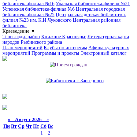
библиотека-филиал №16
Уральская библиотека-филиал №21
Успенская библиотека-филиал №6
Центральная городская
библиотека-филиал №25
Центральная детская библиотека-
филиал №23 им. К.И.Чуковского
Центральная районная
библиотека
Краеведение
▼
Твои люди, район
Книжное Красноярье
Литературная карта
народов Рыбинского района
План мероприятий
Клубы по интересам
Афиша культурных
мероприятий
Программы и проекты
Электронный каталог
«
Август 2026 »
Пн
Вт
Ср
Чт
Пт
Сб
Вс
1
2