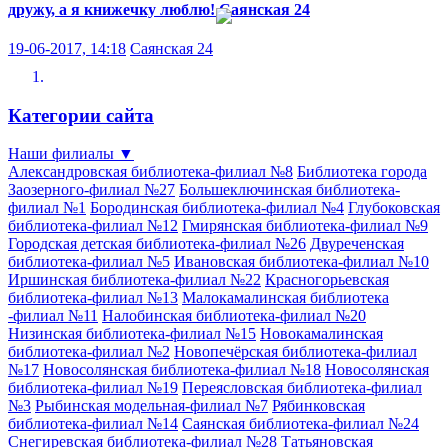
дружу, а я книжечку люблю!
Саянская 24
19-06-2017, 14:18
Саянская 24
Категории сайта
Наши филиалы
▼
Александровская библиотека-филиал №8
Библиотека города
Заозерного-филиал №27
Большеключинская библиотека-
филиал №1
Бородинская библиотека-филиал №4
Глубоковская
библиотека-филиал №12
Гмирянская библиотека-филиал №9
Городская детская библиотека-филиал №26
Двуреченская
библиотека-филиал №5
Ивановская библиотека-филиал №10
Иршинская библиотека-филиал №22
Красногорьевская
библиотека-филиал №13
Малокамалинская библиотека
-филиал №11
Налобинская библиотека-филиал №20
Низинская библиотека-филиал №15
Новокамалинская
библиотека-филиал №2
Новопечёрская библиотека-филиал
№17
Новосолянская библиотека-филиал №18
Новосолянская
библиотека-филиал №19
Переясловская библиотека-филиал
№3
Рыбинская модельная-филиал №7
Рябинковская
библиотека-филиал №14
Саянская библиотека-филиал №24
Снегиревская библиотека-филиал №28
Татьяновская