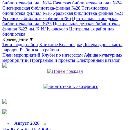
библиотека-филиал №14
Саянская библиотека-филиал №24
Снегиревская библиотека-филиал №28
Татьяновская
библиотека-филиал №16
Уральская библиотека-филиал №21
Успенская библиотека-филиал №6
Центральная городская
библиотека-филиал №25
Центральная детская библиотека-
филиал №23 им. К.И.Чуковского
Центральная районная
библиотека
Краеведение
▼
Твои люди, район
Книжное Красноярье
Литературная карта
народов Рыбинского района
План мероприятий
Клубы по интересам
Афиша культурных
мероприятий
Программы и проекты
Электронный каталог
«
Август 2026 »
Пн
Вт
Ср
Чт
Пт
Сб
Вс