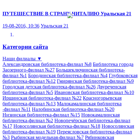
ПУТЕШЕСТВИЕ В СТРАНУ ЧИТАЛИЮ
Уральская 21
19-08-2016, 10:36
Уральская 21
Категории сайта
Наши филиалы
▼
Александровская библиотека-филиал №8
Библиотека города
Заозерного-филиал №27
Большеключинская библиотека-
филиал №1
Бородинская библиотека-филиал №4
Глубоковская
библиотека-филиал №12
Гмирянская библиотека-филиал №9
Городская детская библиотека-филиал №26
Двуреченская
библиотека-филиал №5
Ивановская библиотека-филиал №10
Иршинская библиотека-филиал №22
Красногорьевская
библиотека-филиал №13
Малокамалинская библиотека
-филиал №11
Налобинская библиотека-филиал №20
Низинская библиотека-филиал №15
Новокамалинская
библиотека-филиал №2
Новопечёрская библиотека-филиал
№17
Новосолянская библиотека-филиал №18
Новосолянская
библиотека-филиал №19
Переясловская библиотека-филиал
№3
Рыбинская модельная-филиал №7
Рябинковская