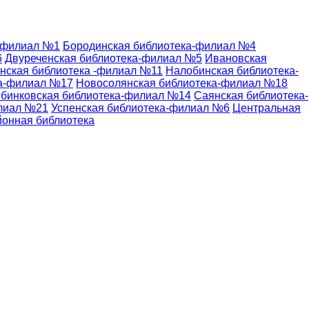
-филиал №1
Бородинская библиотека-филиал №4
6
Двуреченская библиотека-филиал №5
Ивановская
нская библиотека -филиал №11
Налобинская библиотека-
ка-филиал №17
Новосолянская библиотека-филиал №18
бинковская библиотека-филиал №14
Саянская библиотека-
илиал №21
Успенская библиотека-филиал №6
Центральная
йонная библиотека