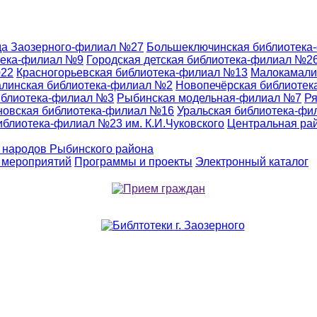
да Заозерного-филиал №27
Большеключинская библиотека
тека-филиал №9
Городская детская библиотека-филиал №2
№22
Красногорьевская библиотека-филиал №13
Малокамали
линская библиотека-филиал №2
Новопечёрская библиоте
иблиотека-филиал №3
Рыбинская модельная-филиал №7
Ря
новская библиотека-филиал №16
Уральская библиотека-ф
иблиотека-филиал №23 им. К.И.Чуковского
Центральная ра
 народов Рыбинского района
 мероприятий
Программы и проекты
Электронный каталог