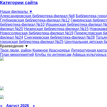
Категории сайта
Наши филиалы
▼
Александровская библиотека-филиал №8
Библиотека горо
Глубоковская библиотека-филиал №12
Гмирянская библио
библиотека-филиал №10
Иршинская библиотека-филиал 
филиал №20
Низинская библиотека-филиал №15
Новокама
Новосолянская библиотека-филиал №19
Переясловская б
филиал №24
Снегиревская библиотека-филиал №28
Татья
городская библиотека-филиал №25
Центральная детская б
Краеведение
▼
Твои люди, район
Книжное Красноярье
Литературная карта
План мероприятий
Клубы по интересам
Афиша культурных
«
Август 2026 »